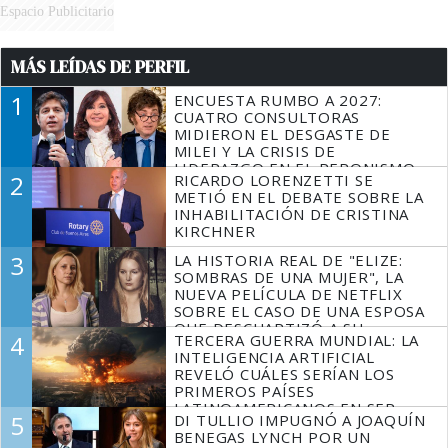
Espacio Publicitario
MÁS LEÍDAS DE PERFIL
1
ENCUESTA RUMBO A 2027:
CUATRO CONSULTORAS
MIDIERON EL DESGASTE DE
MILEI Y LA CRISIS DE
LIDERAZGO EN EL PERONISMO
2
RICARDO LORENZETTI SE
METIÓ EN EL DEBATE SOBRE LA
INHABILITACIÓN DE CRISTINA
KIRCHNER
3
LA HISTORIA REAL DE "ELIZE:
SOMBRAS DE UNA MUJER", LA
NUEVA PELÍCULA DE NETFLIX
SOBRE EL CASO DE UNA ESPOSA
QUE DESCUARTIZÓ A SU
4
TERCERA GUERRA MUNDIAL: LA
MARIDO
INTELIGENCIA ARTIFICIAL
REVELÓ CUÁLES SERÍAN LOS
PRIMEROS PAÍSES
LATINOAMERICANOS EN SER
5
DI TULLIO IMPUGNÓ A JOAQUÍN
DERROTADOS
BENEGAS LYNCH POR UN