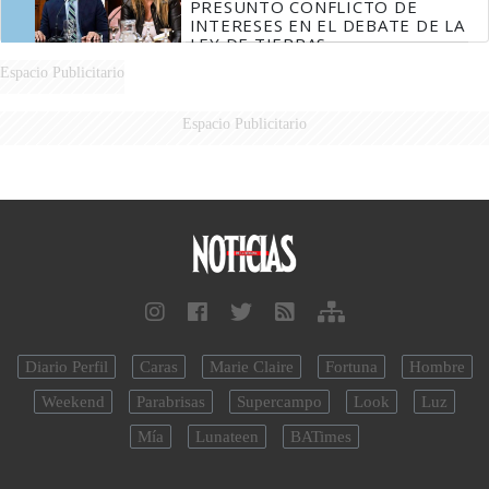
PRESUNTO CONFLICTO DE
INTERESES EN EL DEBATE DE LA
LEY DE TIERRAS
Espacio Publicitario
Espacio Publicitario
Diario Perfil
Caras
Marie Claire
Fortuna
Hombre
Weekend
Parabrisas
Supercampo
Look
Luz
Mía
Lunateen
BATimes