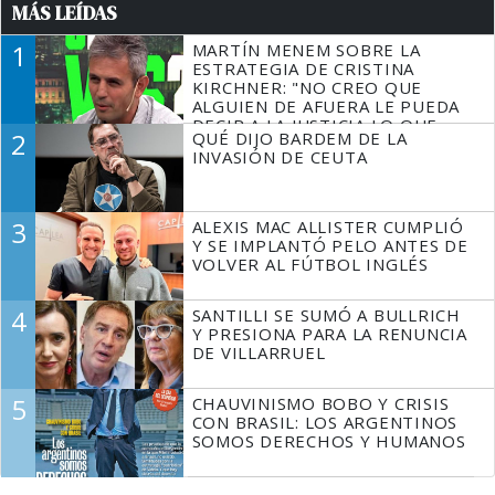
MÁS LEÍDAS
1
MARTÍN MENEM SOBRE LA
ESTRATEGIA DE CRISTINA
KIRCHNER: "NO CREO QUE
ALGUIEN DE AFUERA LE PUEDA
DECIR A LA JUSTICIA LO QUE
2
QUÉ DIJO BARDEM DE LA
TIENE QUE HACER"
INVASIÓN DE CEUTA
3
ALEXIS MAC ALLISTER CUMPLIÓ
Y SE IMPLANTÓ PELO ANTES DE
VOLVER AL FÚTBOL INGLÉS
4
SANTILLI SE SUMÓ A BULLRICH
Y PRESIONA PARA LA RENUNCIA
DE VILLARRUEL
5
CHAUVINISMO BOBO Y CRISIS
CON BRASIL: LOS ARGENTINOS
SOMOS DERECHOS Y HUMANOS