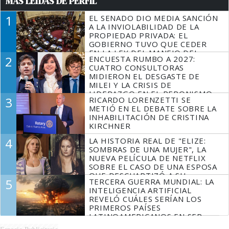
MÁS LEÍDAS DE PERFIL
1
EL SENADO DIO MEDIA SANCIÓN
A LA INVIOLABILIDAD DE LA
PROPIEDAD PRIVADA: EL
GOBIERNO TUVO QUE CEDER
EN LA LEY DEL MANEJO DEL
2
ENCUESTA RUMBO A 2027:
FUEGO
CUATRO CONSULTORAS
MIDIERON EL DESGASTE DE
MILEI Y LA CRISIS DE
LIDERAZGO EN EL PERONISMO
3
RICARDO LORENZETTI SE
METIÓ EN EL DEBATE SOBRE LA
INHABILITACIÓN DE CRISTINA
KIRCHNER
4
LA HISTORIA REAL DE "ELIZE:
SOMBRAS DE UNA MUJER", LA
NUEVA PELÍCULA DE NETFLIX
SOBRE EL CASO DE UNA ESPOSA
QUE DESCUARTIZÓ A SU
5
TERCERA GUERRA MUNDIAL: LA
MARIDO
INTELIGENCIA ARTIFICIAL
REVELÓ CUÁLES SERÍAN LOS
PRIMEROS PAÍSES
LATINOAMERICANOS EN SER
DERROTADOS