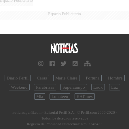
Espacio Publicitario
Espacio Publicitario
Diario Perfil
Caras
Marie Claire
Fortuna
Hombre
Weekend
Parabrisas
Supercampo
Look
Luz
Mía
Lunateen
BATimes
noticias.perfil.com - Editorial Perfil S.A.
| © Perfil.com 2006-2026 -
Todos los derechos reservados
Registro de Propiedad Intelectual: Nro. 5346433