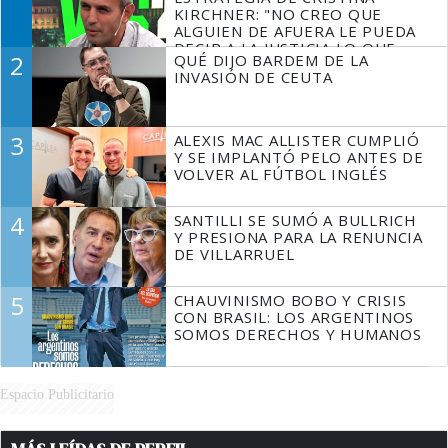
KIRCHNER: "NO CREO QUE
ALGUIEN DE AFUERA LE PUEDA
DECIR A LA JUSTICIA LO QUE
2
QUÉ DIJO BARDEM DE LA
TIENE QUE HACER"
INVASIÓN DE CEUTA
3
ALEXIS MAC ALLISTER CUMPLIÓ
Y SE IMPLANTÓ PELO ANTES DE
VOLVER AL FÚTBOL INGLÉS
4
SANTILLI SE SUMÓ A BULLRICH
Y PRESIONA PARA LA RENUNCIA
DE VILLARRUEL
5
CHAUVINISMO BOBO Y CRISIS
CON BRASIL: LOS ARGENTINOS
SOMOS DERECHOS Y HUMANOS
Espacio Publicitario