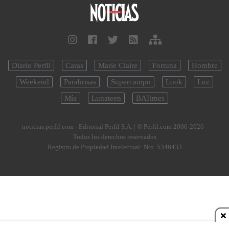
Diario Perfil
Caras
Marie Claire
Fortuna
Hombre
Weekend
Parabrisas
Supercampo
Look
Luz
Mía
Lunateen
BATimes
noticias.perfil.com - Editorial Perfil S.A.
| © Perfil.com 2006-2026 -
Todos los derechos reservados
Registro de Propiedad Intelectual: Nro. 5346433