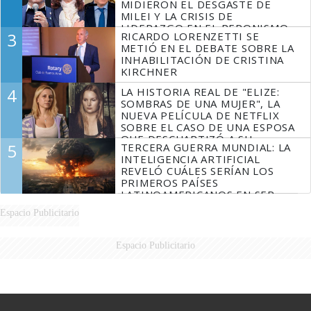
MIDIERON EL DESGASTE DE
MILEI Y LA CRISIS DE
LIDERAZGO EN EL PERONISMO
3
RICARDO LORENZETTI SE
METIÓ EN EL DEBATE SOBRE LA
INHABILITACIÓN DE CRISTINA
KIRCHNER
4
LA HISTORIA REAL DE "ELIZE:
SOMBRAS DE UNA MUJER", LA
NUEVA PELÍCULA DE NETFLIX
SOBRE EL CASO DE UNA ESPOSA
QUE DESCUARTIZÓ A SU
5
TERCERA GUERRA MUNDIAL: LA
MARIDO
INTELIGENCIA ARTIFICIAL
REVELÓ CUÁLES SERÍAN LOS
PRIMEROS PAÍSES
LATINOAMERICANOS EN SER
DERROTADOS
Espacio Publicitario
Espacio Publicitario