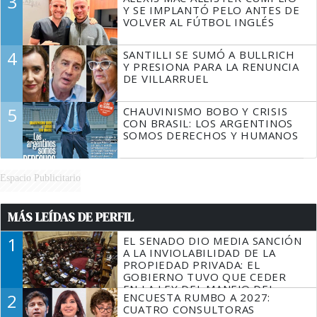
3
Y SE IMPLANTÓ PELO ANTES DE
VOLVER AL FÚTBOL INGLÉS
4
SANTILLI SE SUMÓ A BULLRICH
Y PRESIONA PARA LA RENUNCIA
DE VILLARRUEL
5
CHAUVINISMO BOBO Y CRISIS
CON BRASIL: LOS ARGENTINOS
SOMOS DERECHOS Y HUMANOS
Espacio Publicitario
MÁS LEÍDAS DE PERFIL
1
EL SENADO DIO MEDIA SANCIÓN
A LA INVIOLABILIDAD DE LA
PROPIEDAD PRIVADA: EL
GOBIERNO TUVO QUE CEDER
EN LA LEY DEL MANEJO DEL
2
ENCUESTA RUMBO A 2027:
FUEGO
CUATRO CONSULTORAS