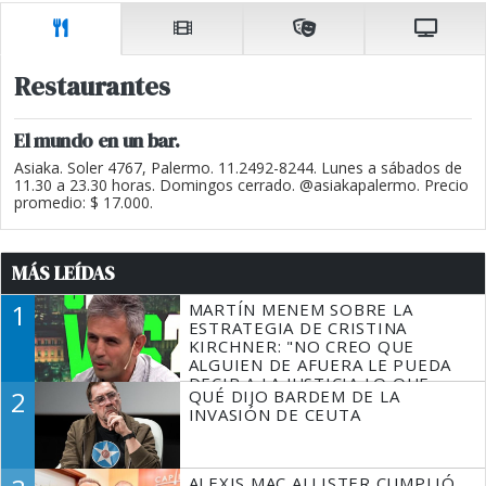
Restaurantes
El mundo en un bar.
Asiaka. Soler 4767, Palermo. 11.2492-8244. Lunes a sábados de
11.30 a 23.30 horas. Domingos cerrado. @asiakapalermo. Precio
promedio: $ 17.000.
MÁS LEÍDAS
1
MARTÍN MENEM SOBRE LA
ESTRATEGIA DE CRISTINA
KIRCHNER: "NO CREO QUE
ALGUIEN DE AFUERA LE PUEDA
DECIR A LA JUSTICIA LO QUE
2
QUÉ DIJO BARDEM DE LA
TIENE QUE HACER"
INVASIÓN DE CEUTA
ALEXIS MAC ALLISTER CUMPLIÓ