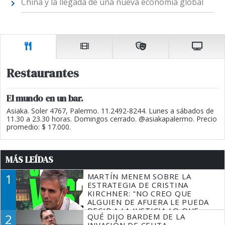
China y la llegada de una nueva economía global
Restaurantes
El mundo en un bar.
Asiaka. Soler 4767, Palermo. 11.2492-8244. Lunes a sábados de
11.30 a 23.30 horas. Domingos cerrado. @asiakapalermo. Precio
promedio: $ 17.000.
MÁS LEÍDAS
1
MARTÍN MENEM SOBRE LA
ESTRATEGIA DE CRISTINA
KIRCHNER: "NO CREO QUE
ALGUIEN DE AFUERA LE PUEDA
DECIR A LA JUSTICIA LO QUE
2
QUÉ DIJO BARDEM DE LA
TIENE QUE HACER"
INVASIÓN DE CEUTA