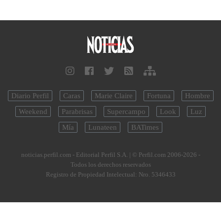
Diario Perfil
Caras
Marie Claire
Fortuna
Hombre
Weekend
Parabrisas
Supercampo
Look
Luz
Mía
Lunateen
BATimes
noticias.perfil.com - Editorial Perfil S.A.
| © Perfil.com 2006-2026 -
Todos los derechos reservados
Registro de Propiedad Intelectual: Nro. 5346433