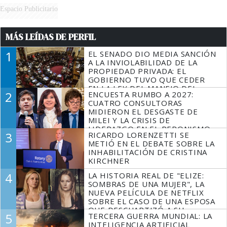
Espacio Publicitario
MÁS LEÍDAS DE PERFIL
1
EL SENADO DIO MEDIA SANCIÓN
A LA INVIOLABILIDAD DE LA
PROPIEDAD PRIVADA: EL
GOBIERNO TUVO QUE CEDER
EN LA LEY DEL MANEJO DEL
2
ENCUESTA RUMBO A 2027:
FUEGO
CUATRO CONSULTORAS
MIDIERON EL DESGASTE DE
MILEI Y LA CRISIS DE
LIDERAZGO EN EL PERONISMO
3
RICARDO LORENZETTI SE
METIÓ EN EL DEBATE SOBRE LA
INHABILITACIÓN DE CRISTINA
KIRCHNER
4
LA HISTORIA REAL DE "ELIZE:
SOMBRAS DE UNA MUJER", LA
NUEVA PELÍCULA DE NETFLIX
SOBRE EL CASO DE UNA ESPOSA
QUE DESCUARTIZÓ A SU
5
TERCERA GUERRA MUNDIAL: LA
MARIDO
INTELIGENCIA ARTIFICIAL