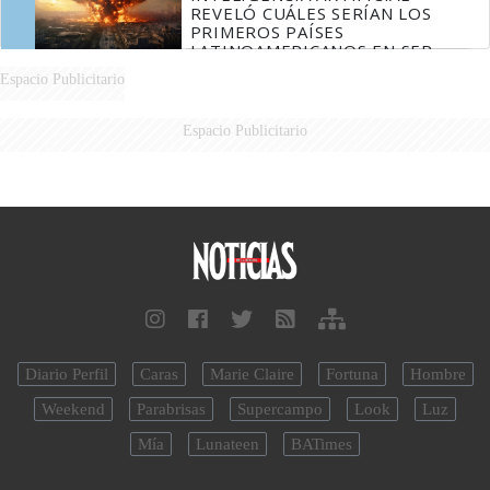
REVELÓ CUÁLES SERÍAN LOS
PRIMEROS PAÍSES
LATINOAMERICANOS EN SER
DERROTADOS
Espacio Publicitario
Espacio Publicitario
Diario Perfil
Caras
Marie Claire
Fortuna
Hombre
Weekend
Parabrisas
Supercampo
Look
Luz
Mía
Lunateen
BATimes