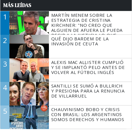
MÁS LEÍDAS
1
MARTÍN MENEM SOBRE LA
ESTRATEGIA DE CRISTINA
KIRCHNER: "NO CREO QUE
ALGUIEN DE AFUERA LE PUEDA
DECIR A LA JUSTICIA LO QUE
2
QUÉ DIJO BARDEM DE LA
TIENE QUE HACER"
INVASIÓN DE CEUTA
3
ALEXIS MAC ALLISTER CUMPLIÓ
Y SE IMPLANTÓ PELO ANTES DE
VOLVER AL FÚTBOL INGLÉS
4
SANTILLI SE SUMÓ A BULLRICH
Y PRESIONA PARA LA RENUNCIA
DE VILLARRUEL
5
CHAUVINISMO BOBO Y CRISIS
CON BRASIL: LOS ARGENTINOS
SOMOS DERECHOS Y HUMANOS