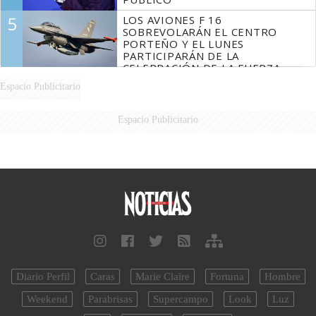
5
LOS AVIONES F 16
SOBREVOLARÁN EL CENTRO
PORTEÑO Y EL LUNES
PARTICIPARÁN DE LA
CELEBRACIÓN DE LA FUERZA
AÉREA
Espacio Publicitario
Espacio Publicitario
Diario Perfil
Caras
Marie Claire
Fortuna
Hombre
Weekend
Parabrisas
Supercampo
Look
Luz