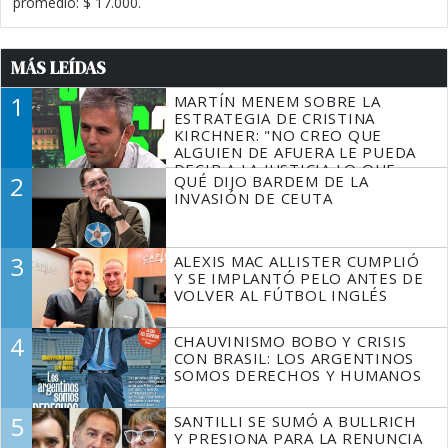
promedio: $ 17.000.
MÁS LEÍDAS
1
MARTÍN MENEM SOBRE LA
ESTRATEGIA DE CRISTINA
KIRCHNER: "NO CREO QUE
ALGUIEN DE AFUERA LE PUEDA
DECIR A LA JUSTICIA LO QUE
2
QUÉ DIJO BARDEM DE LA
TIENE QUE HACER"
INVASIÓN DE CEUTA
3
ALEXIS MAC ALLISTER CUMPLIÓ
Y SE IMPLANTÓ PELO ANTES DE
VOLVER AL FÚTBOL INGLÉS
4
CHAUVINISMO BOBO Y CRISIS
CON BRASIL: LOS ARGENTINOS
SOMOS DERECHOS Y HUMANOS
5
SANTILLI SE SUMÓ A BULLRICH
Y PRESIONA PARA LA RENUNCIA