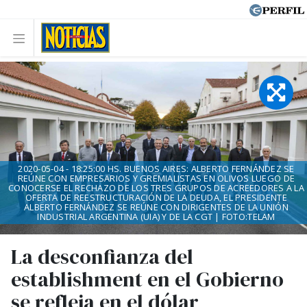
2020-05-04 - 18:25:00 HS. BUENOS AIRES: ALBERTO FERNÁNDEZ SE
REÚNE CON EMPRESARIOS Y GREMIALISTAS EN OLIVOS LUEGO DE
CONOCERSE EL RECHAZO DE LOS TRES GRUPOS DE ACREEDORES A LA
OFERTA DE REESTRUCTURACIÓN DE LA DEUDA, EL PRESIDENTE
ALBERTO FERNÁNDEZ SE REÚNE CON DIRIGENTES DE LA UNIÓN
INDUSTRIAL ARGENTINA (UIA) Y DE LA CGT | FOTO:TELAM
La desconfianza del
establishment en el Gobierno
se refleja en el dólar