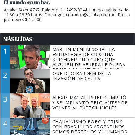
El mundo en un bar.
Asiaka. Soler 4767, Palermo. 11.2492-8244. Lunes a sábados de
11.30 a 23.30 horas. Domingos cerrado. @asiakapalermo. Precio
promedio: $ 17.000.
MÁS LEÍDAS
1
MARTÍN MENEM SOBRE LA
ESTRATEGIA DE CRISTINA
KIRCHNER: "NO CREO QUE
ALGUIEN DE AFUERA LE PUEDA
DECIR A LA JUSTICIA LO QUE
2
QUÉ DIJO BARDEM DE LA
TIENE QUE HACER"
INVASIÓN DE CEUTA
3
ALEXIS MAC ALLISTER CUMPLIÓ
Y SE IMPLANTÓ PELO ANTES DE
VOLVER AL FÚTBOL INGLÉS
4
CHAUVINISMO BOBO Y CRISIS
CON BRASIL: LOS ARGENTINOS
SOMOS DERECHOS Y HUMANOS