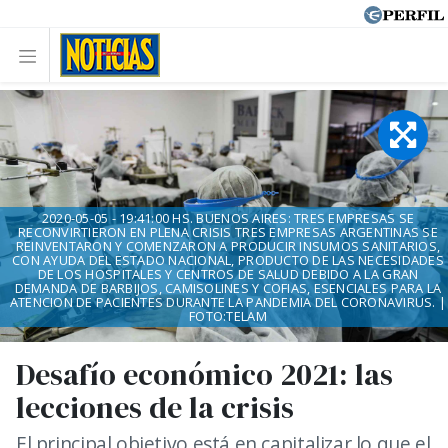
2020-05-05 - 19:41:00 HS. BUENOS AIRES: TRES EMPRESAS SE
RECONVIRTIERON EN PLENA CRISIS TRES EMPRESAS ARGENTINAS SE
REINVENTARON Y COMENZARON A PRODUCIR INSUMOS SANITARIOS,
CON AYUDA DEL ESTADO NACIONAL, PRODUCTO DE LAS NECESIDADES
DE LOS HOSPITALES Y CENTROS DE SALUD DEBIDO A LA GRAN
DEMANDA DE BARBIJOS, CAMISOLINES Y COFIAS, ESENCIALES PARA LA
ATENCION DE PACIENTES DURANTE LA PANDEMIA DEL CORONAVIRUS. |
FOTO:TELAM
Desafío económico 2021: las
lecciones de la crisis
El principal objetivo está en capitalizar lo que el