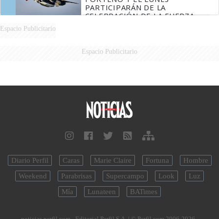
PARTICIPARÁN DE LA
CELEBRACIÓN DE LA FUERZA
AÉREA
Espacio Publicitario
Espacio Publicitario
Diario Perfil
Caras
Marie Claire
Fortuna
Hombre
Weekend
Parabrisas
Supercampo
Look
Luz
Mía
Lunateen
BATimes
noticias.perfil.com - Editorial Perfil S.A.
| © Perfil.com 2006-2026 -