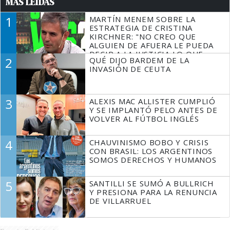
MÁS LEÍDAS
1
MARTÍN MENEM SOBRE LA
ESTRATEGIA DE CRISTINA
KIRCHNER: "NO CREO QUE
ALGUIEN DE AFUERA LE PUEDA
DECIR A LA JUSTICIA LO QUE
2
QUÉ DIJO BARDEM DE LA
TIENE QUE HACER"
INVASIÓN DE CEUTA
3
ALEXIS MAC ALLISTER CUMPLIÓ
Y SE IMPLANTÓ PELO ANTES DE
VOLVER AL FÚTBOL INGLÉS
4
CHAUVINISMO BOBO Y CRISIS
CON BRASIL: LOS ARGENTINOS
SOMOS DERECHOS Y HUMANOS
5
SANTILLI SE SUMÓ A BULLRICH
Y PRESIONA PARA LA RENUNCIA
DE VILLARRUEL