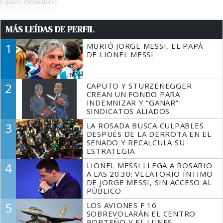
Espacio Publicitario
MÁS LEÍDAS DE PERFIL
1
MURIÓ JORGE MESSI, EL PAPÁ
DE LIONEL MESSI
2
CAPUTO Y STURZENEGGER
CREAN UN FONDO PARA
INDEMNIZAR Y “GANAR”
SINDICATOS ALIADOS
3
LA ROSADA BUSCA CULPABLES
DESPUÉS DE LA DERROTA EN EL
SENADO Y RECALCULA SU
ESTRATEGIA
4
LIONEL MESSI LLEGA A ROSARIO
A LAS 20.30: VELATORIO ÍNTIMO
DE JORGE MESSI, SIN ACCESO AL
PÚBLICO
5
LOS AVIONES F 16
SOBREVOLARÁN EL CENTRO
PORTEÑO Y EL LUNES