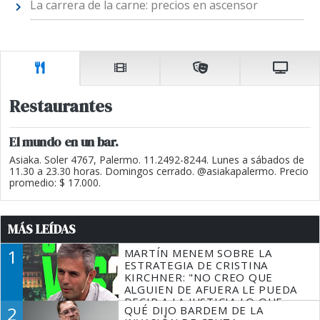
La carrera de la carne: precios en ascensor
Restaurantes
El mundo en un bar.
Asiaka. Soler 4767, Palermo. 11.2492-8244. Lunes a sábados de
11.30 a 23.30 horas. Domingos cerrado. @asiakapalermo. Precio
promedio: $ 17.000.
MÁS LEÍDAS
1
MARTÍN MENEM SOBRE LA
ESTRATEGIA DE CRISTINA
KIRCHNER: "NO CREO QUE
ALGUIEN DE AFUERA LE PUEDA
DECIR A LA JUSTICIA LO QUE
2
QUÉ DIJO BARDEM DE LA
TIENE QUE HACER"