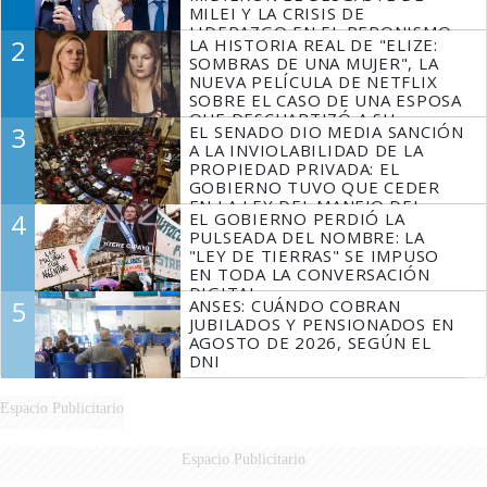
MILEI Y LA CRISIS DE
LIDERAZGO EN EL PERONISMO
2
LA HISTORIA REAL DE "ELIZE:
SOMBRAS DE UNA MUJER", LA
NUEVA PELÍCULA DE NETFLIX
SOBRE EL CASO DE UNA ESPOSA
QUE DESCUARTIZÓ A SU
3
EL SENADO DIO MEDIA SANCIÓN
MARIDO
A LA INVIOLABILIDAD DE LA
PROPIEDAD PRIVADA: EL
GOBIERNO TUVO QUE CEDER
EN LA LEY DEL MANEJO DEL
4
EL GOBIERNO PERDIÓ LA
FUEGO
PULSEADA DEL NOMBRE: LA
"LEY DE TIERRAS" SE IMPUSO
EN TODA LA CONVERSACIÓN
DIGITAL
5
ANSES: CUÁNDO COBRAN
JUBILADOS Y PENSIONADOS EN
AGOSTO DE 2026, SEGÚN EL
DNI
Espacio Publicitario
Espacio Publicitario