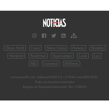
Diario Perfil
Caras
Marie Claire
Fortuna
Hombre
Weekend
Parabrisas
Supercampo
Look
Luz
Mía
Lunateen
BATimes
noticias.perfil.com - Editorial Perfil S.A.
| © Perfil.com 2006-2026 -
Todos los derechos reservados
Registro de Propiedad Intelectual: Nro. 5346433