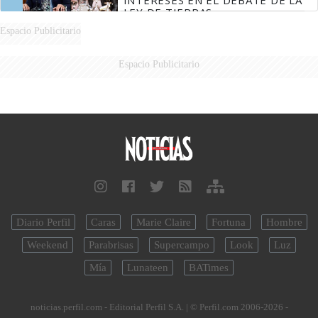
LEY DE TIERRAS
Espacio Publicitario
Espacio Publicitario
Diario Perfil
Caras
Marie Claire
Fortuna
Hombre
Weekend
Parabrisas
Supercampo
Look
Luz
Mía
Lunateen
BATimes
noticias.perfil.com - Editorial Perfil S.A.
| © Perfil.com 2006-2026 -