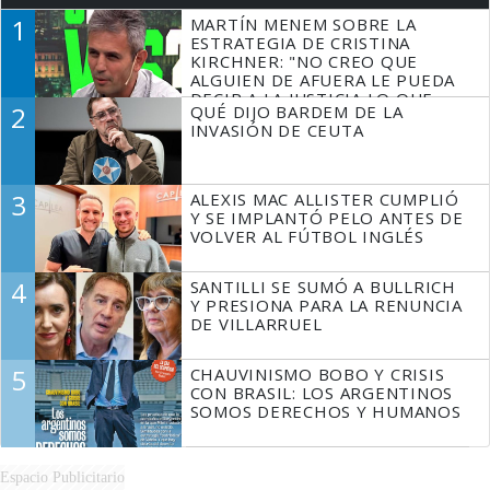
1
MARTÍN MENEM SOBRE LA
ESTRATEGIA DE CRISTINA
KIRCHNER: "NO CREO QUE
ALGUIEN DE AFUERA LE PUEDA
DECIR A LA JUSTICIA LO QUE
2
QUÉ DIJO BARDEM DE LA
TIENE QUE HACER"
INVASIÓN DE CEUTA
3
ALEXIS MAC ALLISTER CUMPLIÓ
Y SE IMPLANTÓ PELO ANTES DE
VOLVER AL FÚTBOL INGLÉS
4
SANTILLI SE SUMÓ A BULLRICH
Y PRESIONA PARA LA RENUNCIA
DE VILLARRUEL
5
CHAUVINISMO BOBO Y CRISIS
CON BRASIL: LOS ARGENTINOS
SOMOS DERECHOS Y HUMANOS
Espacio Publicitario