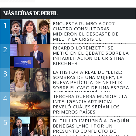
MÁS LEÍDAS DE PERFIL
1
ENCUESTA RUMBO A 2027:
CUATRO CONSULTORAS
MIDIERON EL DESGASTE DE
MILEI Y LA CRISIS DE
LIDERAZGO EN EL PERONISMO
2
RICARDO LORENZETTI SE
METIÓ EN EL DEBATE SOBRE LA
INHABILITACIÓN DE CRISTINA
KIRCHNER
3
LA HISTORIA REAL DE "ELIZE:
SOMBRAS DE UNA MUJER", LA
NUEVA PELÍCULA DE NETFLIX
SOBRE EL CASO DE UNA ESPOSA
QUE DESCUARTIZÓ A SU
4
TERCERA GUERRA MUNDIAL: LA
MARIDO
INTELIGENCIA ARTIFICIAL
REVELÓ CUÁLES SERÍAN LOS
PRIMEROS PAÍSES
LATINOAMERICANOS EN SER
5
DI TULLIO IMPUGNÓ A JOAQUÍN
DERROTADOS
BENEGAS LYNCH POR UN
PRESUNTO CONFLICTO DE
INTERESES EN EL DEBATE DE LA