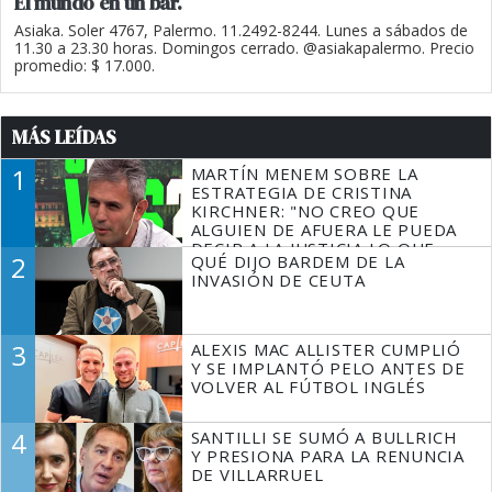
El mundo en un bar.
Asiaka. Soler 4767, Palermo. 11.2492-8244. Lunes a sábados de
11.30 a 23.30 horas. Domingos cerrado. @asiakapalermo. Precio
promedio: $ 17.000.
MÁS LEÍDAS
1
MARTÍN MENEM SOBRE LA
ESTRATEGIA DE CRISTINA
KIRCHNER: "NO CREO QUE
ALGUIEN DE AFUERA LE PUEDA
DECIR A LA JUSTICIA LO QUE
2
QUÉ DIJO BARDEM DE LA
TIENE QUE HACER"
INVASIÓN DE CEUTA
3
ALEXIS MAC ALLISTER CUMPLIÓ
Y SE IMPLANTÓ PELO ANTES DE
VOLVER AL FÚTBOL INGLÉS
4
SANTILLI SE SUMÓ A BULLRICH
Y PRESIONA PARA LA RENUNCIA
DE VILLARRUEL