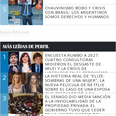
5
CHAUVINISMO BOBO Y CRISIS
CON BRASIL: LOS ARGENTINOS
SOMOS DERECHOS Y HUMANOS
Espacio Publicitario
MÁS LEÍDAS DE PERFIL
1
ENCUESTA RUMBO A 2027:
CUATRO CONSULTORAS
MIDIERON EL DESGASTE DE
MILEI Y LA CRISIS DE
LIDERAZGO EN EL PERONISMO
2
LA HISTORIA REAL DE "ELIZE:
SOMBRAS DE UNA MUJER", LA
NUEVA PELÍCULA DE NETFLIX
SOBRE EL CASO DE UNA ESPOSA
QUE DESCUARTIZÓ A SU
3
EL SENADO DIO MEDIA SANCIÓN
MARIDO
A LA INVIOLABILIDAD DE LA
PROPIEDAD PRIVADA: EL
GOBIERNO TUVO QUE CEDER
EN LA LEY DEL MANEJO DEL