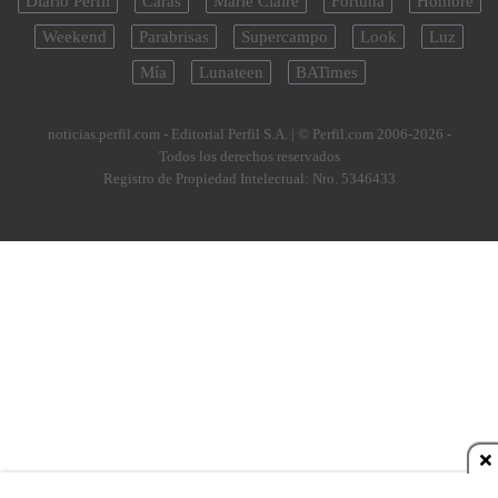
Diario Perfil
Caras
Marie Claire
Fortuna
Hombre
Weekend
Parabrisas
Supercampo
Look
Luz
Mía
Lunateen
BATimes
noticias.perfil.com - Editorial Perfil S.A.
| © Perfil.com 2006-2026 -
Todos los derechos reservados
Registro de Propiedad Intelectual: Nro. 5346433