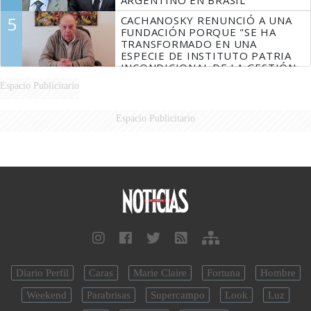
ARGENTINO EN BRASIL
5
CACHANOSKY RENUNCIÓ A UNA
FUNDACIÓN PORQUE "SE HA
TRANSFORMADO EN UNA
ESPECIE DE INSTITUTO PATRIA
INCONDICIONAL DE LA GESTIÓN
DE MILEI"
Espacio Publicitario
Espacio Publicitario
Diario Perfil
Caras
Marie Claire
Fortuna
Hombre
Weekend
Parabrisas
Supercampo
Look
Luz