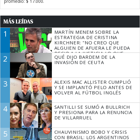
promedio: $ 17.000.
MÁS LEÍDAS
1
MARTÍN MENEM SOBRE LA
ESTRATEGIA DE CRISTINA
KIRCHNER: "NO CREO QUE
ALGUIEN DE AFUERA LE PUEDA
DECIR A LA JUSTICIA LO QUE
2
QUÉ DIJO BARDEM DE LA
TIENE QUE HACER"
INVASIÓN DE CEUTA
3
ALEXIS MAC ALLISTER CUMPLIÓ
Y SE IMPLANTÓ PELO ANTES DE
VOLVER AL FÚTBOL INGLÉS
4
SANTILLI SE SUMÓ A BULLRICH
Y PRESIONA PARA LA RENUNCIA
DE VILLARRUEL
5
CHAUVINISMO BOBO Y CRISIS
CON BRASIL: LOS ARGENTINOS