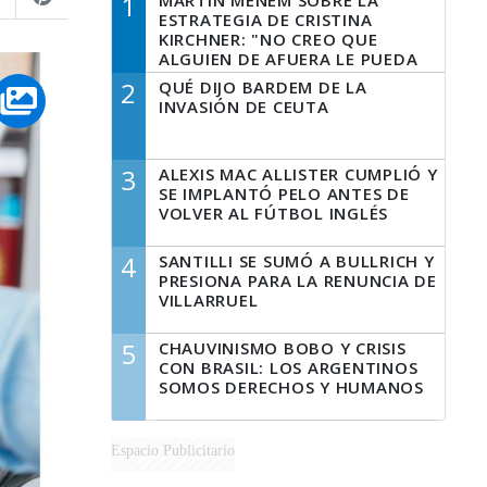
1
MARTÍN MENEM SOBRE LA
ESTRATEGIA DE CRISTINA
KIRCHNER: "NO CREO QUE
ALGUIEN DE AFUERA LE PUEDA
DECIR A LA JUSTICIA LO QUE
2
QUÉ DIJO BARDEM DE LA
TIENE QUE HACER"
INVASIÓN DE CEUTA
3
ALEXIS MAC ALLISTER CUMPLIÓ Y
SE IMPLANTÓ PELO ANTES DE
VOLVER AL FÚTBOL INGLÉS
4
SANTILLI SE SUMÓ A BULLRICH Y
PRESIONA PARA LA RENUNCIA DE
VILLARRUEL
5
CHAUVINISMO BOBO Y CRISIS
CON BRASIL: LOS ARGENTINOS
SOMOS DERECHOS Y HUMANOS
Espacio Publicitario