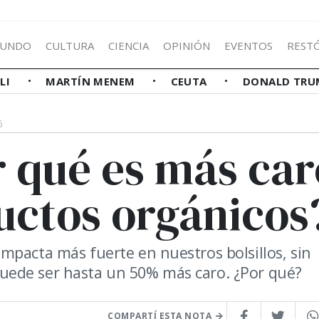
UNDO
CULTURA
CIENCIA
OPINIÓN
EVENTOS
REST
LLI
MARTÍN MENEM
CEUTA
DONALD TRU
6
r qué es más car
ctos orgánicos
mpacta más fuerte en nuestros bolsillos, sin
uede ser hasta un 50% más caro. ¿Por qué?
COMPARTÍ ESTA NOTA