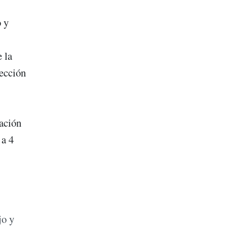
o y
 la
tección
lación
 a 4
jo y