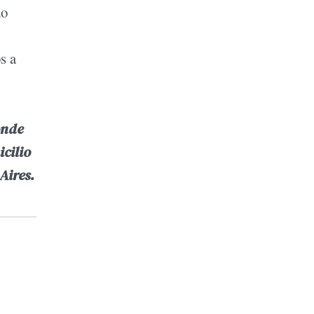
do
s a
nde
cilio
Aires.