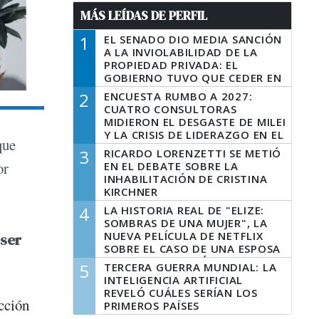
MÁS LEÍDAS DE PERFIL
1
EL SENADO DIO MEDIA SANCIÓN
A LA INVIOLABILIDAD DE LA
PROPIEDAD PRIVADA: EL
GOBIERNO TUVO QUE CEDER EN
LA LEY DEL MANEJO DEL FUEGO
2
ENCUESTA RUMBO A 2027:
CUATRO CONSULTORAS
MIDIERON EL DESGASTE DE MILEI
Y LA CRISIS DE LIDERAZGO EN EL
ue
PERONISMO
3
RICARDO LORENZETTI SE METIÓ
or
EN EL DEBATE SOBRE LA
INHABILITACIÓN DE CRISTINA
KIRCHNER
4
LA HISTORIA REAL DE "ELIZE:
SOMBRAS DE UNA MUJER", LA
NUEVA PELÍCULA DE NETFLIX
 ser
SOBRE EL CASO DE UNA ESPOSA
QUE DESCUARTIZÓ A SU
5
TERCERA GUERRA MUNDIAL: LA
MARIDO
INTELIGENCIA ARTIFICIAL
REVELÓ CUÁLES SERÍAN LOS
cción
PRIMEROS PAÍSES
LATINOAMERICANOS EN SER