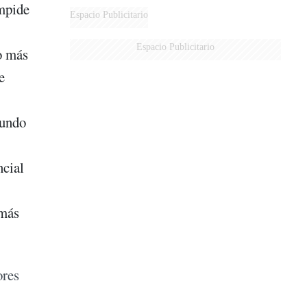
impide
DERROTADOS
Espacio Publicitario
Espacio Publicitario
o más
e
mundo
ncial
 más
ores