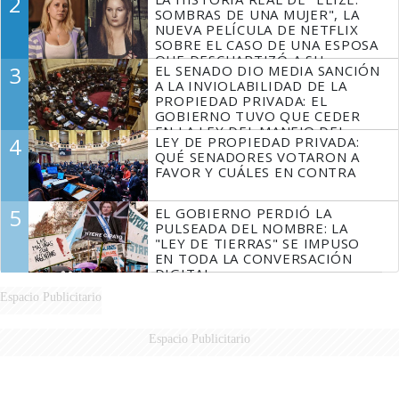
2
SOMBRAS DE UNA MUJER", LA
NUEVA PELÍCULA DE NETFLIX
SOBRE EL CASO DE UNA ESPOSA
QUE DESCUARTIZÓ A SU
3
EL SENADO DIO MEDIA SANCIÓN
MARIDO
A LA INVIOLABILIDAD DE LA
PROPIEDAD PRIVADA: EL
GOBIERNO TUVO QUE CEDER
EN LA LEY DEL MANEJO DEL
4
LEY DE PROPIEDAD PRIVADA:
FUEGO
QUÉ SENADORES VOTARON A
FAVOR Y CUÁLES EN CONTRA
5
EL GOBIERNO PERDIÓ LA
PULSEADA DEL NOMBRE: LA
"LEY DE TIERRAS" SE IMPUSO
EN TODA LA CONVERSACIÓN
DIGITAL
Espacio Publicitario
Espacio Publicitario