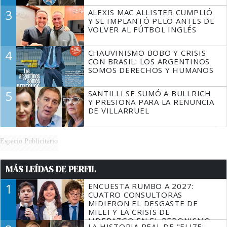
3
ALEXIS MAC ALLISTER CUMPLIÓ
Y SE IMPLANTÓ PELO ANTES DE
VOLVER AL FÚTBOL INGLÉS
4
CHAUVINISMO BOBO Y CRISIS
CON BRASIL: LOS ARGENTINOS
SOMOS DERECHOS Y HUMANOS
5
SANTILLI SE SUMÓ A BULLRICH
Y PRESIONA PARA LA RENUNCIA
DE VILLARRUEL
Espacio Publicitario
MÁS LEÍDAS DE PERFIL
1
ENCUESTA RUMBO A 2027:
CUATRO CONSULTORAS
MIDIERON EL DESGASTE DE
MILEI Y LA CRISIS DE
LIDERAZGO EN EL PERONISMO
LA HISTORIA REAL DE "ELIZE: