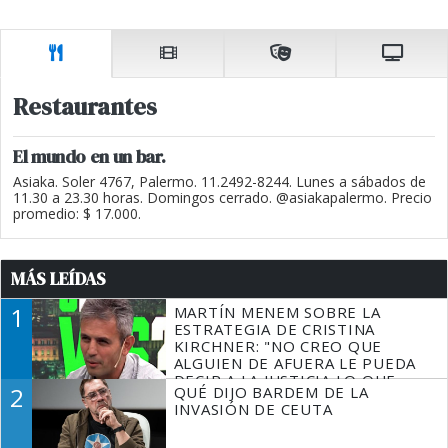
Restaurantes
El mundo en un bar.
Asiaka. Soler 4767, Palermo. 11.2492-8244. Lunes a sábados de
11.30 a 23.30 horas. Domingos cerrado. @asiakapalermo. Precio
promedio: $ 17.000.
MÁS LEÍDAS
1
MARTÍN MENEM SOBRE LA
ESTRATEGIA DE CRISTINA
KIRCHNER: "NO CREO QUE
ALGUIEN DE AFUERA LE PUEDA
DECIR A LA JUSTICIA LO QUE
2
QUÉ DIJO BARDEM DE LA
TIENE QUE HACER"
INVASIÓN DE CEUTA