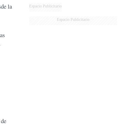
AÉREA
sde la
Espacio Publicitario
Espacio Publicitario
ras
-
 de