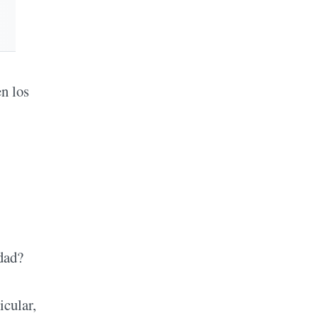
en los
dad?
icular,