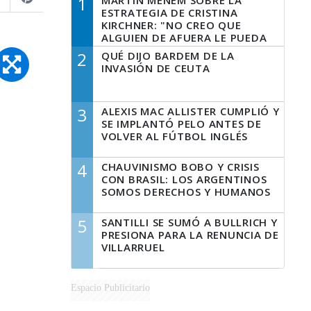
1
MARTÍN MENEM SOBRE LA
ESTRATEGIA DE CRISTINA
KIRCHNER: "NO CREO QUE
ALGUIEN DE AFUERA LE PUEDA
DECIR A LA JUSTICIA LO QUE
2
QUÉ DIJO BARDEM DE LA
TIENE QUE HACER"
INVASIÓN DE CEUTA
3
ALEXIS MAC ALLISTER CUMPLIÓ Y
SE IMPLANTÓ PELO ANTES DE
VOLVER AL FÚTBOL INGLÉS
4
CHAUVINISMO BOBO Y CRISIS
CON BRASIL: LOS ARGENTINOS
SOMOS DERECHOS Y HUMANOS
5
SANTILLI SE SUMÓ A BULLRICH Y
PRESIONA PARA LA RENUNCIA DE
VILLARRUEL
Espacio Publicitario