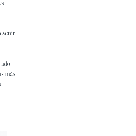
es
evenir
rado
is más
s