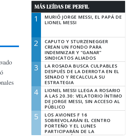
MÁS LEÍDAS DE PERFIL
1
MURIÓ JORGE MESSI, EL PAPÁ DE
LIONEL MESSI
2
CAPUTO Y STURZENEGGER
CREAN UN FONDO PARA
INDEMNIZAR Y “GANAR”
SINDICATOS ALIADOS
avado
3
LA ROSADA BUSCA CULPABLES
ñó
DESPUÉS DE LA DERROTA EN EL
SENADO Y RECALCULA SU
onales
ESTRATEGIA
4
LIONEL MESSI LLEGA A ROSARIO
A LAS 20.30: VELATORIO ÍNTIMO
DE JORGE MESSI, SIN ACCESO AL
PÚBLICO
5
LOS AVIONES F 16
SOBREVOLARÁN EL CENTRO
PORTEÑO Y EL LUNES
PARTICIPARÁN DE LA
CELEBRACIÓN DE LA FUERZA