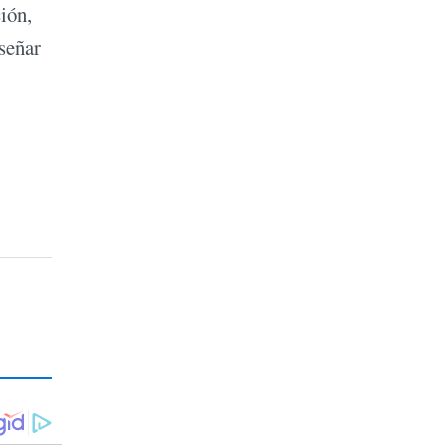
ión,
iseñar