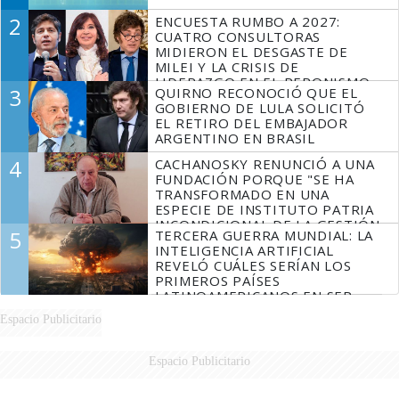
2
ENCUESTA RUMBO A 2027:
CUATRO CONSULTORAS
MIDIERON EL DESGASTE DE
MILEI Y LA CRISIS DE
LIDERAZGO EN EL PERONISMO
3
QUIRNO RECONOCIÓ QUE EL
GOBIERNO DE LULA SOLICITÓ
EL RETIRO DEL EMBAJADOR
ARGENTINO EN BRASIL
4
CACHANOSKY RENUNCIÓ A UNA
FUNDACIÓN PORQUE "SE HA
TRANSFORMADO EN UNA
ESPECIE DE INSTITUTO PATRIA
INCONDICIONAL DE LA GESTIÓN
5
TERCERA GUERRA MUNDIAL: LA
DE MILEI"
INTELIGENCIA ARTIFICIAL
REVELÓ CUÁLES SERÍAN LOS
PRIMEROS PAÍSES
LATINOAMERICANOS EN SER
DERROTADOS
Espacio Publicitario
Espacio Publicitario