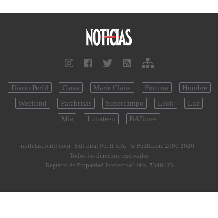
Diario Perfil
Caras
Marie Claire
Fortuna
Hombre
Weekend
Parabrisas
Supercampo
Look
Luz
Mía
Lunateen
BATimes
noticias.perfil.com - Editorial Perfil S.A.
| © Perfil.com 2006-2026 -
Todos los derechos reservados
Registro de Propiedad Intelectual: Nro. 5346433