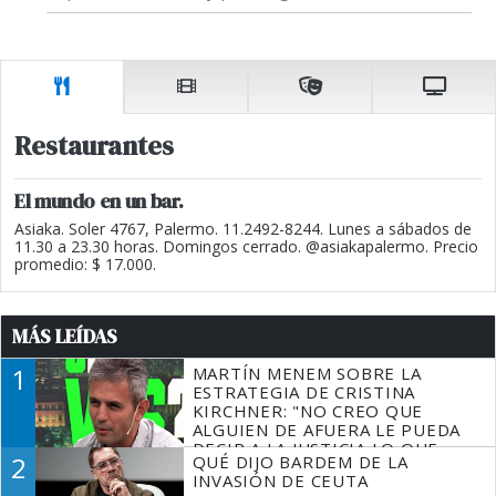
Restaurantes
El mundo en un bar.
Asiaka. Soler 4767, Palermo. 11.2492-8244. Lunes a sábados de
11.30 a 23.30 horas. Domingos cerrado. @asiakapalermo. Precio
promedio: $ 17.000.
MÁS LEÍDAS
1
MARTÍN MENEM SOBRE LA
ESTRATEGIA DE CRISTINA
KIRCHNER: "NO CREO QUE
ALGUIEN DE AFUERA LE PUEDA
DECIR A LA JUSTICIA LO QUE
2
QUÉ DIJO BARDEM DE LA
TIENE QUE HACER"
INVASIÓN DE CEUTA