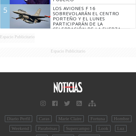
5
LOS AVIONES F 16
SOBREVOLARÁN EL CENTRO
PORTEÑO Y EL LUNES
PARTICIPARÁN DE LA
CELEBRACIÓN DE LA FUERZA
AÉREA
Espacio Publicitario
Espacio Publicitario
Diario Perfil
Caras
Marie Claire
Fortuna
Hombre
Weekend
Parabrisas
Supercampo
Look
Luz