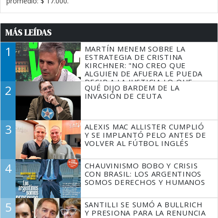
promedio: $ 17.000.
MÁS LEÍDAS
1
MARTÍN MENEM SOBRE LA
ESTRATEGIA DE CRISTINA
KIRCHNER: "NO CREO QUE
ALGUIEN DE AFUERA LE PUEDA
DECIR A LA JUSTICIA LO QUE
2
QUÉ DIJO BARDEM DE LA
TIENE QUE HACER"
INVASIÓN DE CEUTA
3
ALEXIS MAC ALLISTER CUMPLIÓ
Y SE IMPLANTÓ PELO ANTES DE
VOLVER AL FÚTBOL INGLÉS
4
CHAUVINISMO BOBO Y CRISIS
CON BRASIL: LOS ARGENTINOS
SOMOS DERECHOS Y HUMANOS
5
SANTILLI SE SUMÓ A BULLRICH
Y PRESIONA PARA LA RENUNCIA