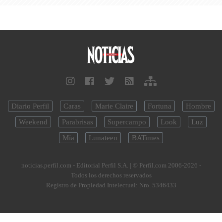
Diario Perfil
Caras
Marie Claire
Fortuna
Hombre
Weekend
Parabrisas
Supercampo
Look
Luz
Mía
Lunateen
BATimes
noticias.perfil.com - Editorial Perfil S.A.
| © Perfil.com 2006-2026 -
Todos los derechos reservados
Registro de Propiedad Intelectual: Nro. 5346433