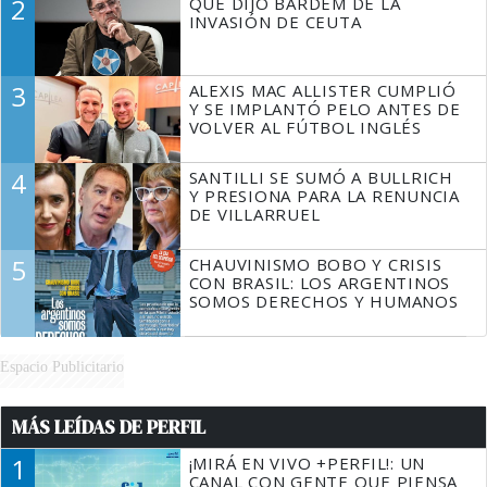
2
QUÉ DIJO BARDEM DE LA
TIENE QUE HACER"
INVASIÓN DE CEUTA
3
ALEXIS MAC ALLISTER CUMPLIÓ
Y SE IMPLANTÓ PELO ANTES DE
VOLVER AL FÚTBOL INGLÉS
4
SANTILLI SE SUMÓ A BULLRICH
Y PRESIONA PARA LA RENUNCIA
DE VILLARRUEL
5
CHAUVINISMO BOBO Y CRISIS
CON BRASIL: LOS ARGENTINOS
SOMOS DERECHOS Y HUMANOS
Espacio Publicitario
MÁS LEÍDAS DE PERFIL
1
¡MIRÁ EN VIVO +PERFIL!: UN
CANAL CON GENTE QUE PIENSA