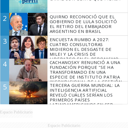
2
QUIRNO RECONOCIÓ QUE EL
GOBIERNO DE LULA SOLICITÓ
EL RETIRO DEL EMBAJADOR
ARGENTINO EN BRASIL
3
ENCUESTA RUMBO A 2027:
CUATRO CONSULTORAS
MIDIERON EL DESGASTE DE
MILEI Y LA CRISIS DE
LIDERAZGO EN EL PERONISMO
4
CACHANOSKY RENUNCIÓ A UNA
FUNDACIÓN PORQUE "SE HA
TRANSFORMADO EN UNA
ESPECIE DE INSTITUTO PATRIA
INCONDICIONAL DE LA GESTIÓN
5
TERCERA GUERRA MUNDIAL: LA
DE MILEI"
INTELIGENCIA ARTIFICIAL
REVELÓ CUÁLES SERÍAN LOS
PRIMEROS PAÍSES
LATINOAMERICANOS EN SER
DERROTADOS
Espacio Publicitario
Espacio Publicitario