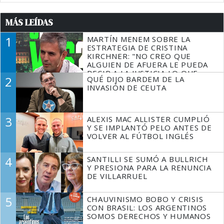
MÁS LEÍDAS
1
MARTÍN MENEM SOBRE LA
ESTRATEGIA DE CRISTINA
KIRCHNER: "NO CREO QUE
ALGUIEN DE AFUERA LE PUEDA
DECIR A LA JUSTICIA LO QUE
2
QUÉ DIJO BARDEM DE LA
TIENE QUE HACER"
INVASIÓN DE CEUTA
3
ALEXIS MAC ALLISTER CUMPLIÓ
Y SE IMPLANTÓ PELO ANTES DE
VOLVER AL FÚTBOL INGLÉS
4
SANTILLI SE SUMÓ A BULLRICH
Y PRESIONA PARA LA RENUNCIA
DE VILLARRUEL
5
CHAUVINISMO BOBO Y CRISIS
CON BRASIL: LOS ARGENTINOS
SOMOS DERECHOS Y HUMANOS