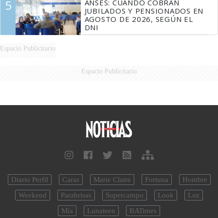
5
ANSES: CUÁNDO COBRAN
JUBILADOS Y PENSIONADOS EN
AGOSTO DE 2026, SEGÚN EL
DNI
Espacio Publicitario
Espacio Publicitario
Diario Perfil
Caras
Marie Claire
Fortuna
Hombre
Weekend
Parabrisas
Supercampo
Look
Luz
Mía
Lunateen
BATimes