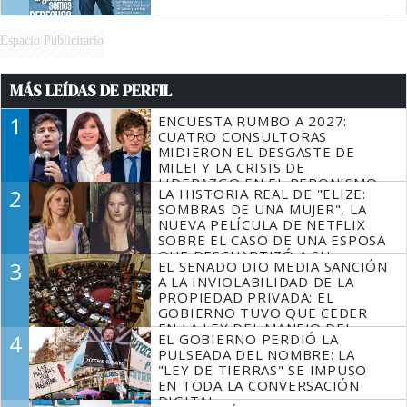
Espacio Publicitario
MÁS LEÍDAS DE PERFIL
1
ENCUESTA RUMBO A 2027:
CUATRO CONSULTORAS
MIDIERON EL DESGASTE DE
MILEI Y LA CRISIS DE
LIDERAZGO EN EL PERONISMO
2
LA HISTORIA REAL DE "ELIZE:
SOMBRAS DE UNA MUJER", LA
NUEVA PELÍCULA DE NETFLIX
SOBRE EL CASO DE UNA ESPOSA
QUE DESCUARTIZÓ A SU
3
EL SENADO DIO MEDIA SANCIÓN
MARIDO
A LA INVIOLABILIDAD DE LA
PROPIEDAD PRIVADA: EL
GOBIERNO TUVO QUE CEDER
EN LA LEY DEL MANEJO DEL
4
EL GOBIERNO PERDIÓ LA
FUEGO
PULSEADA DEL NOMBRE: LA
"LEY DE TIERRAS" SE IMPUSO
EN TODA LA CONVERSACIÓN
DIGITAL