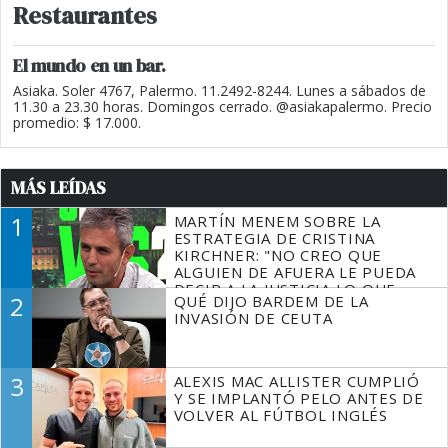
Restaurantes
El mundo en un bar.
Asiaka. Soler 4767, Palermo. 11.2492-8244. Lunes a sábados de
11.30 a 23.30 horas. Domingos cerrado. @asiakapalermo. Precio
promedio: $ 17.000.
MÁS LEÍDAS
1
MARTÍN MENEM SOBRE LA
ESTRATEGIA DE CRISTINA
KIRCHNER: "NO CREO QUE
ALGUIEN DE AFUERA LE PUEDA
DECIR A LA JUSTICIA LO QUE
2
QUÉ DIJO BARDEM DE LA
TIENE QUE HACER"
INVASIÓN DE CEUTA
3
ALEXIS MAC ALLISTER CUMPLIÓ
Y SE IMPLANTÓ PELO ANTES DE
VOLVER AL FÚTBOL INGLÉS