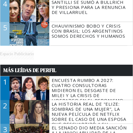
4
SANTILLI SE SUMÓ A BULLRICH
Y PRESIONA PARA LA RENUNCIA
DE VILLARRUEL
5
CHAUVINISMO BOBO Y CRISIS
CON BRASIL: LOS ARGENTINOS
SOMOS DERECHOS Y HUMANOS
Espacio Publicitario
MÁS LEÍDAS DE PERFIL
1
ENCUESTA RUMBO A 2027:
CUATRO CONSULTORAS
MIDIERON EL DESGASTE DE
MILEI Y LA CRISIS DE
LIDERAZGO EN EL PERONISMO
2
LA HISTORIA REAL DE "ELIZE:
SOMBRAS DE UNA MUJER", LA
NUEVA PELÍCULA DE NETFLIX
SOBRE EL CASO DE UNA ESPOSA
QUE DESCUARTIZÓ A SU
3
EL SENADO DIO MEDIA SANCIÓN
MARIDO
A LA INVIOLABILIDAD DE LA