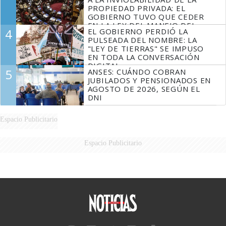
PROPIEDAD PRIVADA: EL
GOBIERNO TUVO QUE CEDER
EN LA LEY DEL MANEJO DEL
4
EL GOBIERNO PERDIÓ LA
FUEGO
PULSEADA DEL NOMBRE: LA
"LEY DE TIERRAS" SE IMPUSO
EN TODA LA CONVERSACIÓN
DIGITAL
5
ANSES: CUÁNDO COBRAN
JUBILADOS Y PENSIONADOS EN
AGOSTO DE 2026, SEGÚN EL
DNI
Espacio Publicitario
Espacio Publicitario