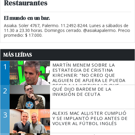
Restaurantes
El mundo en un bar.
Asiaka. Soler 4767, Palermo. 11.2492-8244. Lunes a sábados de
11.30 a 23.30 horas. Domingos cerrado. @asiakapalermo. Precio
promedio: $ 17.000.
MÁS LEÍDAS
1
MARTÍN MENEM SOBRE LA
ESTRATEGIA DE CRISTINA
KIRCHNER: "NO CREO QUE
ALGUIEN DE AFUERA LE PUEDA
DECIR A LA JUSTICIA LO QUE
2
QUÉ DIJO BARDEM DE LA
TIENE QUE HACER"
INVASIÓN DE CEUTA
3
ALEXIS MAC ALLISTER CUMPLIÓ
Y SE IMPLANTÓ PELO ANTES DE
VOLVER AL FÚTBOL INGLÉS