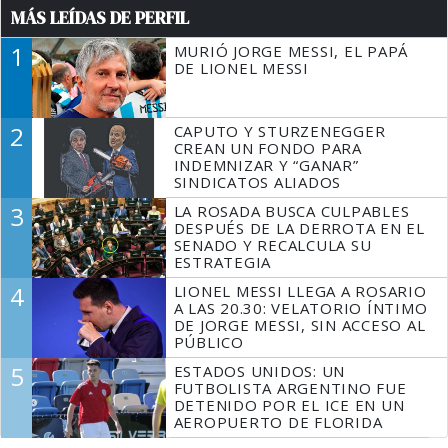
MÁS LEÍDAS DE PERFIL
1
MURIÓ JORGE MESSI, EL PAPÁ
DE LIONEL MESSI
2
CAPUTO Y STURZENEGGER
CREAN UN FONDO PARA
INDEMNIZAR Y “GANAR”
SINDICATOS ALIADOS
3
LA ROSADA BUSCA CULPABLES
DESPUÉS DE LA DERROTA EN EL
SENADO Y RECALCULA SU
ESTRATEGIA
4
LIONEL MESSI LLEGA A ROSARIO
A LAS 20.30: VELATORIO ÍNTIMO
DE JORGE MESSI, SIN ACCESO AL
PÚBLICO
5
ESTADOS UNIDOS: UN
FUTBOLISTA ARGENTINO FUE
DETENIDO POR EL ICE EN UN
AEROPUERTO DE FLORIDA