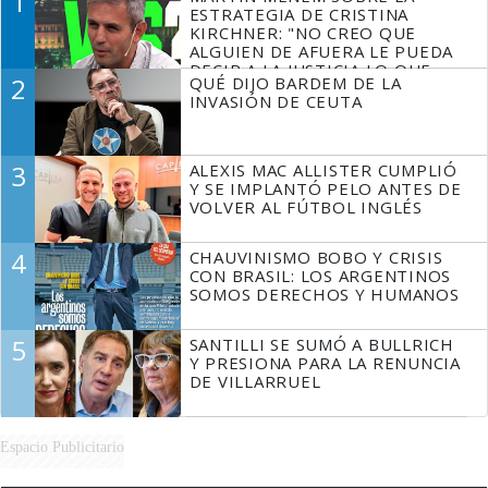
1
ESTRATEGIA DE CRISTINA
KIRCHNER: "NO CREO QUE
ALGUIEN DE AFUERA LE PUEDA
DECIR A LA JUSTICIA LO QUE
2
QUÉ DIJO BARDEM DE LA
TIENE QUE HACER"
INVASIÓN DE CEUTA
3
ALEXIS MAC ALLISTER CUMPLIÓ
Y SE IMPLANTÓ PELO ANTES DE
VOLVER AL FÚTBOL INGLÉS
4
CHAUVINISMO BOBO Y CRISIS
CON BRASIL: LOS ARGENTINOS
SOMOS DERECHOS Y HUMANOS
5
SANTILLI SE SUMÓ A BULLRICH
Y PRESIONA PARA LA RENUNCIA
DE VILLARRUEL
Espacio Publicitario