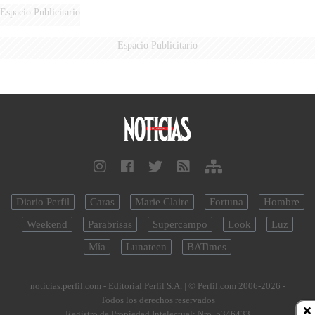
Espacio Publicitario
Espacio Publicitario
Diario Perfil
Caras
Marie Claire
Fortuna
Hombre
Weekend
Parabrisas
Supercampo
Look
Luz
Mía
Lunateen
BATimes
noticias.perfil.com - Editorial Perfil S.A.
| © Perfil.com 2006-2026 -
Todos los derechos reservados
Registro de Propiedad Intelectual: Nro. 5346433