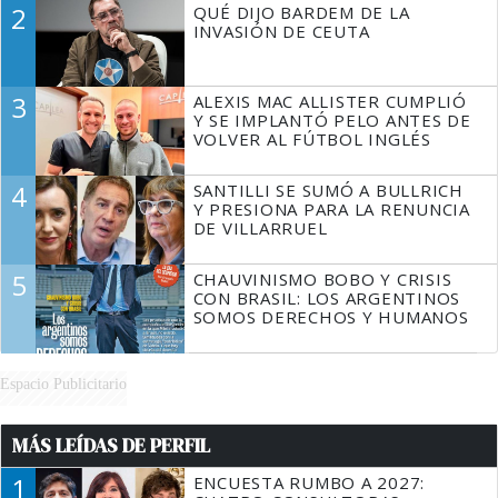
2
QUÉ DIJO BARDEM DE LA
TIENE QUE HACER"
INVASIÓN DE CEUTA
3
ALEXIS MAC ALLISTER CUMPLIÓ
Y SE IMPLANTÓ PELO ANTES DE
VOLVER AL FÚTBOL INGLÉS
4
SANTILLI SE SUMÓ A BULLRICH
Y PRESIONA PARA LA RENUNCIA
DE VILLARRUEL
5
CHAUVINISMO BOBO Y CRISIS
CON BRASIL: LOS ARGENTINOS
SOMOS DERECHOS Y HUMANOS
Espacio Publicitario
MÁS LEÍDAS DE PERFIL
1
ENCUESTA RUMBO A 2027: