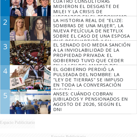
CUATRO CONSULTORAS
MIDIERON EL DESGASTE DE
MILEI Y LA CRISIS DE
LIDERAZGO EN EL PERONISMO
2
LA HISTORIA REAL DE "ELIZE:
SOMBRAS DE UNA MUJER", LA
NUEVA PELÍCULA DE NETFLIX
SOBRE EL CASO DE UNA ESPOSA
QUE DESCUARTIZÓ A SU
3
EL SENADO DIO MEDIA SANCIÓN
MARIDO
A LA INVIOLABILIDAD DE LA
PROPIEDAD PRIVADA: EL
GOBIERNO TUVO QUE CEDER
EN LA LEY DEL MANEJO DEL
4
EL GOBIERNO PERDIÓ LA
FUEGO
PULSEADA DEL NOMBRE: LA
"LEY DE TIERRAS" SE IMPUSO
EN TODA LA CONVERSACIÓN
DIGITAL
5
ANSES: CUÁNDO COBRAN
JUBILADOS Y PENSIONADOS EN
AGOSTO DE 2026, SEGÚN EL
DNI
Espacio Publicitario
Espacio Publicitario