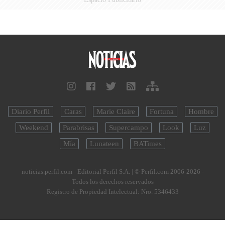
Diario Perfil
Caras
Marie Claire
Fortuna
Hombre
Weekend
Parabrisas
Supercampo
Look
Luz
Mía
Lunateen
BATimes
noticias.perfil.com - Editorial Perfil S.A.
| © Perfil.com 2006-2026 -
Todos los derechos reservados
Registro de Propiedad Intelectual: Nro. 5346433