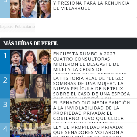
Y PRESIONA PARA LA RENUNCIA
DE VILLARRUEL
Espacio Publicitario
MÁS LEÍDAS DE PERFIL
1
ENCUESTA RUMBO A 2027:
CUATRO CONSULTORAS
MIDIERON EL DESGASTE DE
MILEI Y LA CRISIS DE
LIDERAZGO EN EL PERONISMO
2
LA HISTORIA REAL DE "ELIZE:
SOMBRAS DE UNA MUJER", LA
NUEVA PELÍCULA DE NETFLIX
SOBRE EL CASO DE UNA ESPOSA
QUE DESCUARTIZÓ A SU
3
EL SENADO DIO MEDIA SANCIÓN
MARIDO
A LA INVIOLABILIDAD DE LA
PROPIEDAD PRIVADA: EL
GOBIERNO TUVO QUE CEDER
EN LA LEY DEL MANEJO DEL
4
LEY DE PROPIEDAD PRIVADA:
FUEGO
QUÉ SENADORES VOTARON A