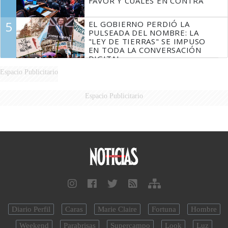
FAVOR Y CUÁLES EN CONTRA
5
EL GOBIERNO PERDIÓ LA
PULSEADA DEL NOMBRE: LA
"LEY DE TIERRAS" SE IMPUSO
EN TODA LA CONVERSACIÓN
DIGITAL
Espacio Publicitario
Espacio Publicitario
Diario Perfil
Caras
Marie Claire
Fortuna
Hombre
Weekend
Parabrisas
Supercampo
Look
Luz