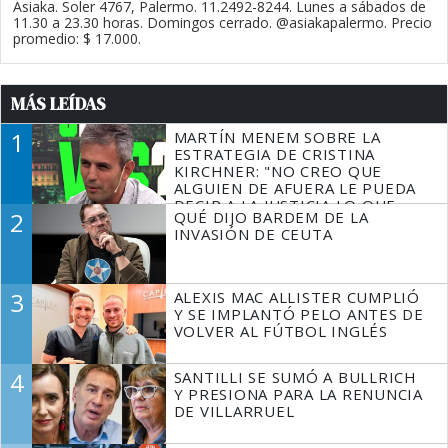
Asiaka. Soler 4767, Palermo. 11.2492-8244. Lunes a sábados de
11.30 a 23.30 horas. Domingos cerrado. @asiakapalermo. Precio
promedio: $ 17.000.
MÁS LEÍDAS
1
MARTÍN MENEM SOBRE LA
ESTRATEGIA DE CRISTINA
KIRCHNER: "NO CREO QUE
ALGUIEN DE AFUERA LE PUEDA
DECIR A LA JUSTICIA LO QUE
2
QUÉ DIJO BARDEM DE LA
TIENE QUE HACER"
INVASIÓN DE CEUTA
3
ALEXIS MAC ALLISTER CUMPLIÓ
Y SE IMPLANTÓ PELO ANTES DE
VOLVER AL FÚTBOL INGLÉS
4
SANTILLI SE SUMÓ A BULLRICH
Y PRESIONA PARA LA RENUNCIA
DE VILLARRUEL