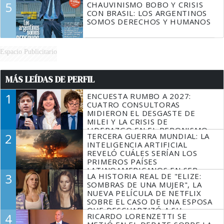
5
CHAUVINISMO BOBO Y CRISIS
CON BRASIL: LOS ARGENTINOS
SOMOS DERECHOS Y HUMANOS
Espacio Publicitario
MÁS LEÍDAS DE PERFIL
1
ENCUESTA RUMBO A 2027:
CUATRO CONSULTORAS
MIDIERON EL DESGASTE DE
MILEI Y LA CRISIS DE
LIDERAZGO EN EL PERONISMO
2
TERCERA GUERRA MUNDIAL: LA
INTELIGENCIA ARTIFICIAL
REVELÓ CUÁLES SERÍAN LOS
PRIMEROS PAÍSES
LATINOAMERICANOS EN SER
3
LA HISTORIA REAL DE "ELIZE:
DERROTADOS
SOMBRAS DE UNA MUJER", LA
NUEVA PELÍCULA DE NETFLIX
SOBRE EL CASO DE UNA ESPOSA
QUE DESCUARTIZÓ A SU
4
RICARDO LORENZETTI SE
MARIDO