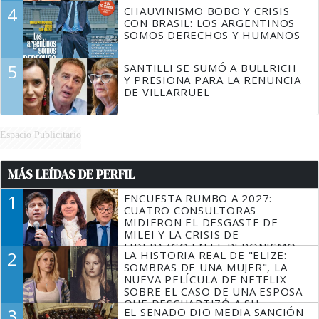
4
CHAUVINISMO BOBO Y CRISIS
CON BRASIL: LOS ARGENTINOS
SOMOS DERECHOS Y HUMANOS
5
SANTILLI SE SUMÓ A BULLRICH
Y PRESIONA PARA LA RENUNCIA
DE VILLARRUEL
Espacio Publicitario
MÁS LEÍDAS DE PERFIL
1
ENCUESTA RUMBO A 2027:
CUATRO CONSULTORAS
MIDIERON EL DESGASTE DE
MILEI Y LA CRISIS DE
LIDERAZGO EN EL PERONISMO
2
LA HISTORIA REAL DE "ELIZE:
SOMBRAS DE UNA MUJER", LA
NUEVA PELÍCULA DE NETFLIX
SOBRE EL CASO DE UNA ESPOSA
QUE DESCUARTIZÓ A SU
3
EL SENADO DIO MEDIA SANCIÓN
MARIDO