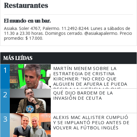
Restaurantes
El mundo en un bar.
Asiaka. Soler 4767, Palermo. 11.2492-8244. Lunes a sábados de
11.30 a 23.30 horas. Domingos cerrado. @asiakapalermo. Precio
promedio: $ 17.000.
MÁS LEÍDAS
1
MARTÍN MENEM SOBRE LA
ESTRATEGIA DE CRISTINA
KIRCHNER: "NO CREO QUE
ALGUIEN DE AFUERA LE PUEDA
DECIR A LA JUSTICIA LO QUE
2
QUÉ DIJO BARDEM DE LA
TIENE QUE HACER"
INVASIÓN DE CEUTA
3
ALEXIS MAC ALLISTER CUMPLIÓ
Y SE IMPLANTÓ PELO ANTES DE
VOLVER AL FÚTBOL INGLÉS