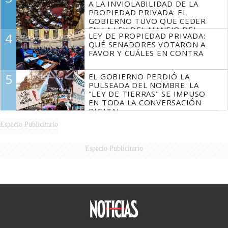
A LA INVIOLABILIDAD DE LA
PROPIEDAD PRIVADA: EL
GOBIERNO TUVO QUE CEDER
EN LA LEY DEL MANEJO DEL
4
LEY DE PROPIEDAD PRIVADA:
FUEGO
QUÉ SENADORES VOTARON A
FAVOR Y CUÁLES EN CONTRA
5
EL GOBIERNO PERDIÓ LA
PULSEADA DEL NOMBRE: LA
"LEY DE TIERRAS" SE IMPUSO
EN TODA LA CONVERSACIÓN
DIGITAL
Espacio Publicitario
Espacio Publicitario