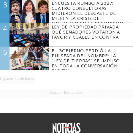
3
ENCUESTA RUMBO A 2027:
FUEGO
CUATRO CONSULTORAS
MIDIERON EL DESGASTE DE
MILEI Y LA CRISIS DE
LIDERAZGO EN EL PERONISMO
4
LEY DE PROPIEDAD PRIVADA:
QUÉ SENADORES VOTARON A
FAVOR Y CUÁLES EN CONTRA
5
EL GOBIERNO PERDIÓ LA
PULSEADA DEL NOMBRE: LA
"LEY DE TIERRAS" SE IMPUSO
EN TODA LA CONVERSACIÓN
DIGITAL
Espacio Publicitario
Espacio Publicitario