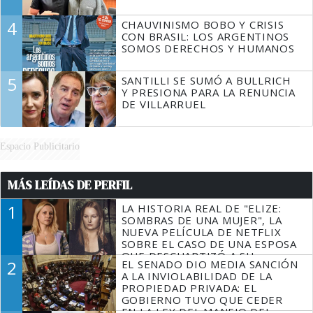
4
CHAUVINISMO BOBO Y CRISIS
CON BRASIL: LOS ARGENTINOS
SOMOS DERECHOS Y HUMANOS
5
SANTILLI SE SUMÓ A BULLRICH
Y PRESIONA PARA LA RENUNCIA
DE VILLARRUEL
Espacio Publicitario
MÁS LEÍDAS DE PERFIL
1
LA HISTORIA REAL DE "ELIZE:
SOMBRAS DE UNA MUJER", LA
NUEVA PELÍCULA DE NETFLIX
SOBRE EL CASO DE UNA ESPOSA
QUE DESCUARTIZÓ A SU
2
EL SENADO DIO MEDIA SANCIÓN
MARIDO
A LA INVIOLABILIDAD DE LA
PROPIEDAD PRIVADA: EL
GOBIERNO TUVO QUE CEDER
EN LA LEY DEL MANEJO DEL