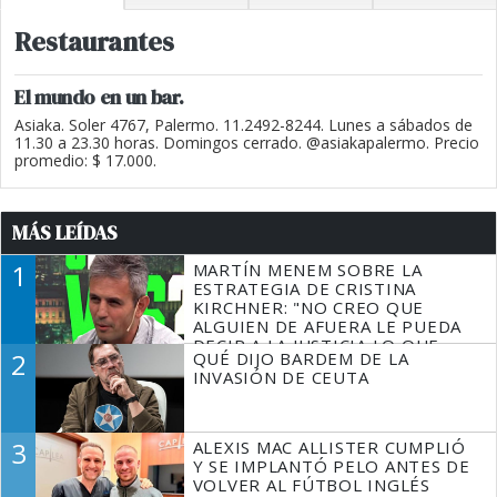
Restaurantes
El mundo en un bar.
Asiaka. Soler 4767, Palermo. 11.2492-8244. Lunes a sábados de
11.30 a 23.30 horas. Domingos cerrado. @asiakapalermo. Precio
promedio: $ 17.000.
MÁS LEÍDAS
1
MARTÍN MENEM SOBRE LA
ESTRATEGIA DE CRISTINA
KIRCHNER: "NO CREO QUE
ALGUIEN DE AFUERA LE PUEDA
DECIR A LA JUSTICIA LO QUE
2
QUÉ DIJO BARDEM DE LA
TIENE QUE HACER"
INVASIÓN DE CEUTA
3
ALEXIS MAC ALLISTER CUMPLIÓ
Y SE IMPLANTÓ PELO ANTES DE
VOLVER AL FÚTBOL INGLÉS