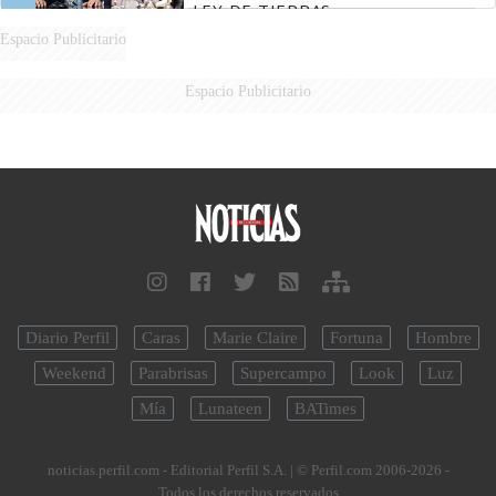
LEY DE TIERRAS
Espacio Publicitario
Espacio Publicitario
Diario Perfil
Caras
Marie Claire
Fortuna
Hombre
Weekend
Parabrisas
Supercampo
Look
Luz
Mía
Lunateen
BATimes
noticias.perfil.com - Editorial Perfil S.A.
| © Perfil.com 2006-2026 -
Todos los derechos reservados