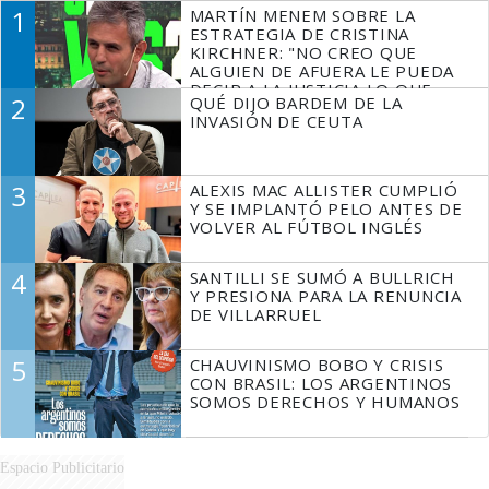
1
MARTÍN MENEM SOBRE LA
ESTRATEGIA DE CRISTINA
KIRCHNER: "NO CREO QUE
ALGUIEN DE AFUERA LE PUEDA
DECIR A LA JUSTICIA LO QUE
2
QUÉ DIJO BARDEM DE LA
TIENE QUE HACER"
INVASIÓN DE CEUTA
3
ALEXIS MAC ALLISTER CUMPLIÓ
Y SE IMPLANTÓ PELO ANTES DE
VOLVER AL FÚTBOL INGLÉS
4
SANTILLI SE SUMÓ A BULLRICH
Y PRESIONA PARA LA RENUNCIA
DE VILLARRUEL
5
CHAUVINISMO BOBO Y CRISIS
CON BRASIL: LOS ARGENTINOS
SOMOS DERECHOS Y HUMANOS
Espacio Publicitario