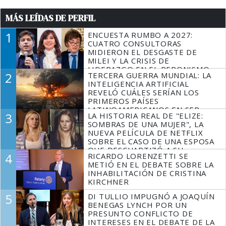
MÁS LEÍDAS DE PERFIL
1
ENCUESTA RUMBO A 2027:
CUATRO CONSULTORAS
MIDIERON EL DESGASTE DE
MILEI Y LA CRISIS DE
LIDERAZGO EN EL PERONISMO
2
TERCERA GUERRA MUNDIAL: LA
INTELIGENCIA ARTIFICIAL
REVELÓ CUÁLES SERÍAN LOS
PRIMEROS PAÍSES
LATINOAMERICANOS EN SER
3
LA HISTORIA REAL DE "ELIZE:
DERROTADOS
SOMBRAS DE UNA MUJER", LA
NUEVA PELÍCULA DE NETFLIX
SOBRE EL CASO DE UNA ESPOSA
QUE DESCUARTIZÓ A SU
4
RICARDO LORENZETTI SE
MARIDO
METIÓ EN EL DEBATE SOBRE LA
INHABILITACIÓN DE CRISTINA
KIRCHNER
5
DI TULLIO IMPUGNÓ A JOAQUÍN
BENEGAS LYNCH POR UN
PRESUNTO CONFLICTO DE
INTERESES EN EL DEBATE DE LA