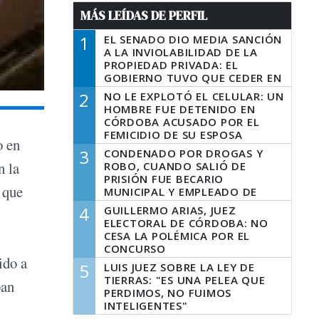
MÁS LEÍDAS DE PERFIL
1
EL SENADO DIO MEDIA SANCIÓN
A LA INVIOLABILIDAD DE LA
PROPIEDAD PRIVADA: EL
GOBIERNO TUVO QUE CEDER EN
LA LEY DEL MANEJO DEL FUEGO
2
NO LE EXPLOTÓ EL CELULAR: UN
HOMBRE FUE DETENIDO EN
CÓRDOBA ACUSADO POR EL
FEMICIDIO DE SU ESPOSA
o en
3
CONDENADO POR DROGAS Y
n la
ROBO, CUANDO SALIÓ DE
PRISIÓN FUE BECARIO
 que
MUNICIPAL Y EMPLEADO DE
SENAF
4
GUILLERMO ARIAS, JUEZ
ELECTORAL DE CÓRDOBA: NO
CESA LA POLÉMICA POR EL
CONCURSO
ido a
5
LUIS JUEZ SOBRE LA LEY DE
TIERRAS: "ES UNA PELEA QUE
ban
PERDIMOS, NO FUIMOS
INTELIGENTES"