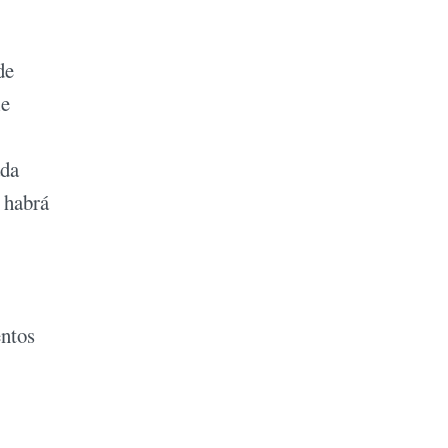
de
le
ada
 habrá
entos