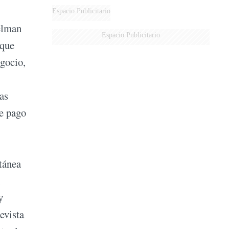
Espacio Publicitario
delman
Espacio Publicitario
 que
egocio,
as
de pago
tánea
,
y
evista