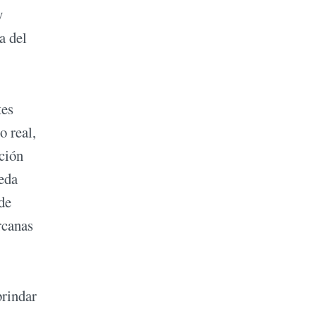
y
a del
tes
o real,
ución
ueda
de
rcanas
brindar