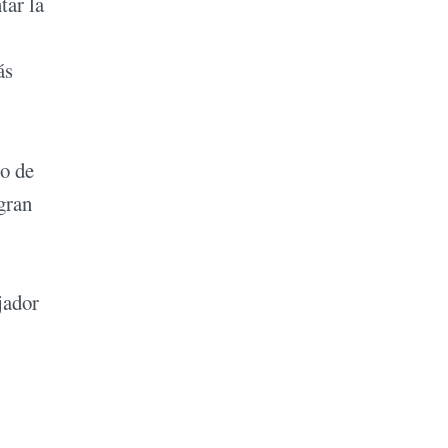
tar la
ás
io de
 gran
jador