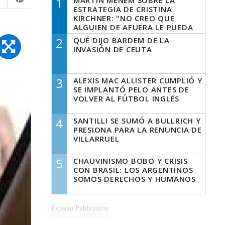
1
MARTÍN MENEM SOBRE LA
ESTRATEGIA DE CRISTINA
KIRCHNER: "NO CREO QUE
ALGUIEN DE AFUERA LE PUEDA
DECIR A LA JUSTICIA LO QUE
2
QUÉ DIJO BARDEM DE LA
TIENE QUE HACER"
INVASIÓN DE CEUTA
3
ALEXIS MAC ALLISTER CUMPLIÓ Y
SE IMPLANTÓ PELO ANTES DE
VOLVER AL FÚTBOL INGLÉS
4
SANTILLI SE SUMÓ A BULLRICH Y
PRESIONA PARA LA RENUNCIA DE
VILLARRUEL
5
CHAUVINISMO BOBO Y CRISIS
CON BRASIL: LOS ARGENTINOS
SOMOS DERECHOS Y HUMANOS
Espacio Publicitario