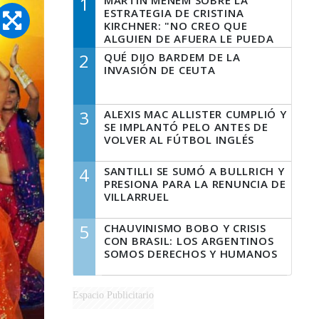
1
MARTÍN MENEM SOBRE LA
ESTRATEGIA DE CRISTINA
KIRCHNER: "NO CREO QUE
ALGUIEN DE AFUERA LE PUEDA
DECIR A LA JUSTICIA LO QUE
2
QUÉ DIJO BARDEM DE LA
TIENE QUE HACER"
INVASIÓN DE CEUTA
3
ALEXIS MAC ALLISTER CUMPLIÓ Y
SE IMPLANTÓ PELO ANTES DE
VOLVER AL FÚTBOL INGLÉS
4
SANTILLI SE SUMÓ A BULLRICH Y
PRESIONA PARA LA RENUNCIA DE
VILLARRUEL
5
CHAUVINISMO BOBO Y CRISIS
CON BRASIL: LOS ARGENTINOS
SOMOS DERECHOS Y HUMANOS
Espacio Publicitario