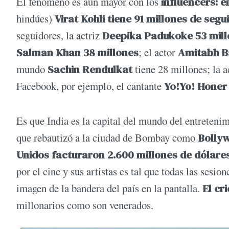
El fenómeno es aún mayor con los
influencers: e
hindúes)
Virat Kohli tiene 91 millones de seg
seguidores, la actriz
Deepika Padukoke 53 mill
Salman Khan 38 millones
; el actor
Amitabh 
mundo
Sachin Rendulkat
tiene 28 millones; la a
Facebook, por ejemplo, el cantante
Yo!Yo! Honer
Es que India es la capital del mundo del entreten
que rebautizó a la ciudad de Bombay como
Bollyw
Unidos facturaron 2.600 millones de dólares
por el cine y sus artistas es tal que todas las ses
imagen de la bandera del país en la pantalla.
El cr
millonarios como son venerados.