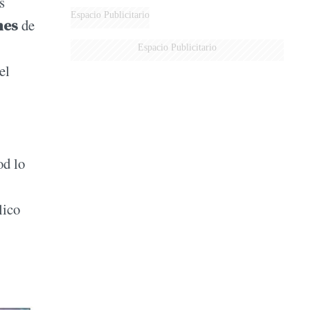
s
Espacio Publicitario
nes
de
Espacio Publicitario
el
od lo
lico