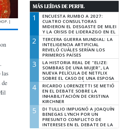
MÁS LEÍDAS DE PERFIL
1
ENCUESTA RUMBO A 2027:
CUATRO CONSULTORAS
HOP. |
MIDIERON EL DESGASTE DE MILEI
Y LA CRISIS DE LIDERAZGO EN EL
PERONISMO
2
TERCERA GUERRA MUNDIAL: LA
con
INTELIGENCIA ARTIFICIAL
REVELÓ CUÁLES SERÍAN LOS
PRIMEROS PAÍSES
LATINOAMERICANOS EN SER
3
LA HISTORIA REAL DE "ELIZE:
.
DERROTADOS
SOMBRAS DE UNA MUJER", LA
p
las
NUEVA PELÍCULA DE NETFLIX
SOBRE EL CASO DE UNA ESPOSA
 de
QUE DESCUARTIZÓ A SU
4
RICARDO LORENZETTI SE METIÓ
MARIDO
EN EL DEBATE SOBRE LA
Mil
INHABILITACIÓN DE CRISTINA
KIRCHNER
5
DI TULLIO IMPUGNÓ A JOAQUÍN
BENEGAS LYNCH POR UN
PRESUNTO CONFLICTO DE
INTERESES EN EL DEBATE DE LA
LEY DE TIERRAS