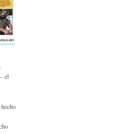
ANAGARI.
s
– el
n hecho
ucho