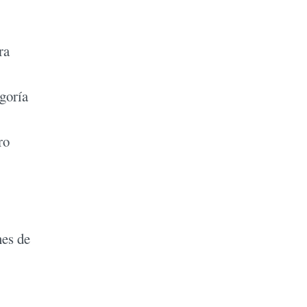
ra
egoría
ro
nes de