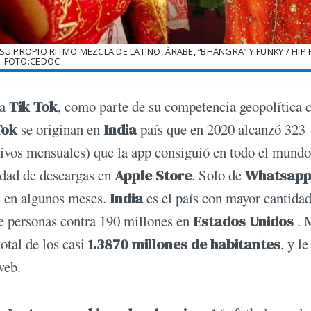
PROPIO RITMO MEZCLA DE LATINO, ÁRABE, “BHANGRA” Y FUNKY / HIP 
FOTO:CEDOC
ra
Tik Tok
, como parte de su competencia geopolítica 
Tok
se originan en
India
país que en 2020 alcanzó 323
tivos mensuales) que la app consiguió en todo el mundo
dad de descargas en
Apple Store
. Solo de
Whatsap
s en algunos meses.
India
es el país con mayor cantidad
 personas contra 190 millones en
Estados Unidos
. 
total de los casi
1.3870 millones de habitantes
, y le
web.