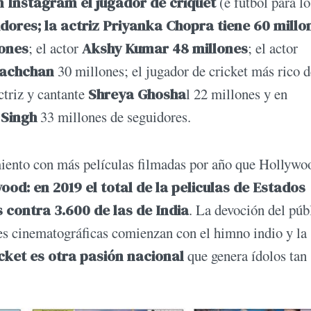
n Instagram el jugador de criquet
(e futbol para lo
uidores; la actriz Priyanka Chopra tiene 60 millo
ones
; el actor
Akshy Kumar 48 millones
; el actor
Bachchan
30 millones; el jugador de cricket más rico d
ctriz y cantante
Shreya Ghosha
l 22 millones y en
 Singh
33 millones de seguidores.
imiento con más películas filmadas por año que Hollywo
ood: en 2019 el total de la peliculas de Estados
 contra 3.600 de las de India
. La devoción del púb
iones cinematográficas comienzan con el himno indio y la
icket es otra pasión nacional
que genera ídolos tan