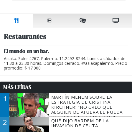
Restaurantes
El mundo en un bar.
Asiaka. Soler 4767, Palermo. 11.2492-8244. Lunes a sábados de
11.30 a 23.30 horas. Domingos cerrado. @asiakapalermo. Precio
promedio: $ 17.000.
MÁS LEÍDAS
1
MARTÍN MENEM SOBRE LA
ESTRATEGIA DE CRISTINA
KIRCHNER: "NO CREO QUE
ALGUIEN DE AFUERA LE PUEDA
DECIR A LA JUSTICIA LO QUE
2
QUÉ DIJO BARDEM DE LA
TIENE QUE HACER"
INVASIÓN DE CEUTA