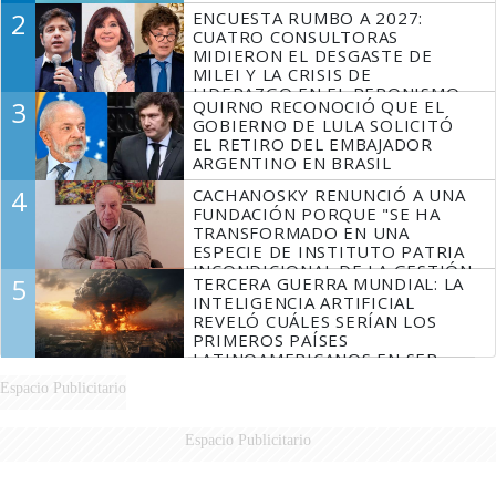
2
ENCUESTA RUMBO A 2027:
CUATRO CONSULTORAS
MIDIERON EL DESGASTE DE
MILEI Y LA CRISIS DE
LIDERAZGO EN EL PERONISMO
3
QUIRNO RECONOCIÓ QUE EL
GOBIERNO DE LULA SOLICITÓ
EL RETIRO DEL EMBAJADOR
ARGENTINO EN BRASIL
4
CACHANOSKY RENUNCIÓ A UNA
FUNDACIÓN PORQUE "SE HA
TRANSFORMADO EN UNA
ESPECIE DE INSTITUTO PATRIA
INCONDICIONAL DE LA GESTIÓN
5
TERCERA GUERRA MUNDIAL: LA
DE MILEI"
INTELIGENCIA ARTIFICIAL
REVELÓ CUÁLES SERÍAN LOS
PRIMEROS PAÍSES
LATINOAMERICANOS EN SER
DERROTADOS
Espacio Publicitario
Espacio Publicitario