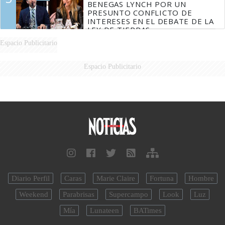
BENEGAS LYNCH POR UN
PRESUNTO CONFLICTO DE
INTERESES EN EL DEBATE DE LA
LEY DE TIERRAS
Espacio Publicitario
Espacio Publicitario
Diario Perfil
Caras
Marie Claire
Fortuna
Hombre
Weekend
Parabrisas
Supercampo
Look
Luz
Mía
Lunateen
BATimes