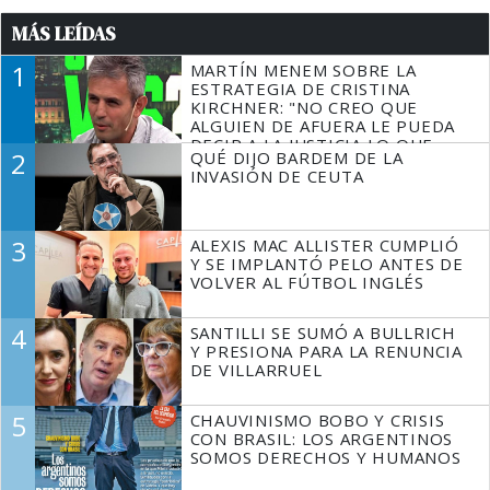
MÁS LEÍDAS
1
MARTÍN MENEM SOBRE LA
ESTRATEGIA DE CRISTINA
KIRCHNER: "NO CREO QUE
ALGUIEN DE AFUERA LE PUEDA
DECIR A LA JUSTICIA LO QUE
2
QUÉ DIJO BARDEM DE LA
TIENE QUE HACER"
INVASIÓN DE CEUTA
3
ALEXIS MAC ALLISTER CUMPLIÓ
Y SE IMPLANTÓ PELO ANTES DE
VOLVER AL FÚTBOL INGLÉS
4
SANTILLI SE SUMÓ A BULLRICH
Y PRESIONA PARA LA RENUNCIA
DE VILLARRUEL
5
CHAUVINISMO BOBO Y CRISIS
CON BRASIL: LOS ARGENTINOS
SOMOS DERECHOS Y HUMANOS