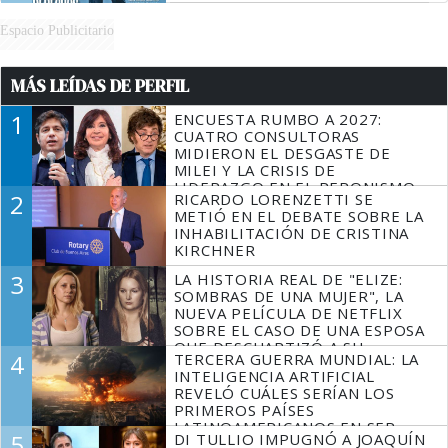
Espacio Publicitario
MÁS LEÍDAS DE PERFIL
1
ENCUESTA RUMBO A 2027:
CUATRO CONSULTORAS
MIDIERON EL DESGASTE DE
MILEI Y LA CRISIS DE
LIDERAZGO EN EL PERONISMO
2
RICARDO LORENZETTI SE
METIÓ EN EL DEBATE SOBRE LA
INHABILITACIÓN DE CRISTINA
KIRCHNER
3
LA HISTORIA REAL DE "ELIZE:
SOMBRAS DE UNA MUJER", LA
NUEVA PELÍCULA DE NETFLIX
SOBRE EL CASO DE UNA ESPOSA
QUE DESCUARTIZÓ A SU
4
TERCERA GUERRA MUNDIAL: LA
MARIDO
INTELIGENCIA ARTIFICIAL
REVELÓ CUÁLES SERÍAN LOS
PRIMEROS PAÍSES
LATINOAMERICANOS EN SER
5
DI TULLIO IMPUGNÓ A JOAQUÍN
DERROTADOS