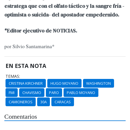
estratega que con el olfato táctico y la sangre fría -
optimista o suicida- del apostador empedernido.
*Editor ejecutivo de NOTICIAS.
por Silvio Santamarina*
EN ESTA NOTA
TEMAS:
CRISTINA KIRCHNER
HUGO MOYANO
WASHINGTON
FMI
CHAVISMO
PARO
PABLO MOYANO
CAMIONEROS
30A
CARACAS
Comentarios