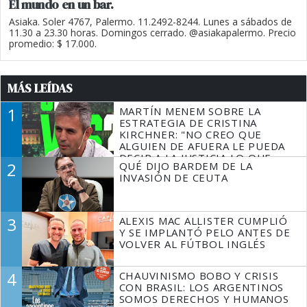
El mundo en un bar.
Asiaka. Soler 4767, Palermo. 11.2492-8244. Lunes a sábados de
11.30 a 23.30 horas. Domingos cerrado. @asiakapalermo. Precio
promedio: $ 17.000.
MÁS LEÍDAS
1
MARTÍN MENEM SOBRE LA
ESTRATEGIA DE CRISTINA
KIRCHNER: "NO CREO QUE
ALGUIEN DE AFUERA LE PUEDA
DECIR A LA JUSTICIA LO QUE
2
QUÉ DIJO BARDEM DE LA
TIENE QUE HACER"
INVASIÓN DE CEUTA
3
ALEXIS MAC ALLISTER CUMPLIÓ
Y SE IMPLANTÓ PELO ANTES DE
VOLVER AL FÚTBOL INGLÉS
4
CHAUVINISMO BOBO Y CRISIS
CON BRASIL: LOS ARGENTINOS
SOMOS DERECHOS Y HUMANOS