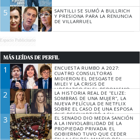
5
SANTILLI SE SUMÓ A BULLRICH
Y PRESIONA PARA LA RENUNCIA
DE VILLARRUEL
Espacio Publicitario
MÁS LEÍDAS DE PERFIL
1
ENCUESTA RUMBO A 2027:
CUATRO CONSULTORAS
MIDIERON EL DESGASTE DE
MILEI Y LA CRISIS DE
LIDERAZGO EN EL PERONISMO
2
LA HISTORIA REAL DE "ELIZE:
SOMBRAS DE UNA MUJER", LA
NUEVA PELÍCULA DE NETFLIX
SOBRE EL CASO DE UNA ESPOSA
QUE DESCUARTIZÓ A SU
3
EL SENADO DIO MEDIA SANCIÓN
MARIDO
A LA INVIOLABILIDAD DE LA
PROPIEDAD PRIVADA: EL
GOBIERNO TUVO QUE CEDER
EN LA LEY DEL MANEJO DEL