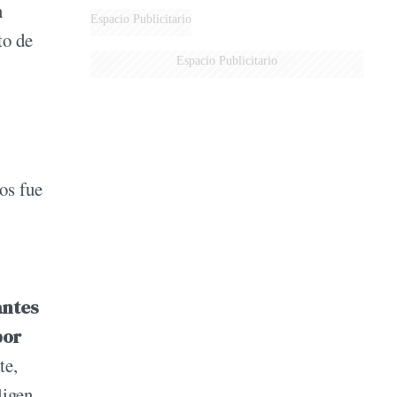
n
Espacio Publicitario
to de
Espacio Publicitario
os fue
antes
por
te,
ligen