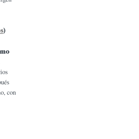
os
)
ismo
l
rios
pués
mo, con