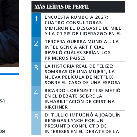
MÁS LEÍDAS DE PERFIL
1
ENCUESTA RUMBO A 2027:
CUATRO CONSULTORAS
MIDIERON EL DESGASTE DE MILEI
Y LA CRISIS DE LIDERAZGO EN EL
PERONISMO
2
TERCERA GUERRA MUNDIAL: LA
INTELIGENCIA ARTIFICIAL
REVELÓ CUÁLES SERÍAN LOS
PRIMEROS PAÍSES
LATINOAMERICANOS EN SER
3
LA HISTORIA REAL DE "ELIZE:
DERROTADOS
SOMBRAS DE UNA MUJER", LA
NUEVA PELÍCULA DE NETFLIX
SOBRE EL CASO DE UNA ESPOSA
QUE DESCUARTIZÓ A SU
4
RICARDO LORENZETTI SE METIÓ
MARIDO
EN EL DEBATE SOBRE LA
sa
INHABILITACIÓN DE CRISTINA
KIRCHNER
5
DI TULLIO IMPUGNÓ A JOAQUÍN
BENEGAS LYNCH POR UN
PRESUNTO CONFLICTO DE
os
INTERESES EN EL DEBATE DE LA
LEY DE TIERRAS