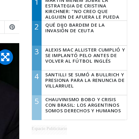
1
MARTÍN MENEM SOBRE LA
ESTRATEGIA DE CRISTINA
KIRCHNER: "NO CREO QUE
ALGUIEN DE AFUERA LE PUEDA
DECIR A LA JUSTICIA LO QUE
2
QUÉ DIJO BARDEM DE LA
TIENE QUE HACER"
INVASIÓN DE CEUTA
3
ALEXIS MAC ALLISTER CUMPLIÓ Y
SE IMPLANTÓ PELO ANTES DE
VOLVER AL FÚTBOL INGLÉS
4
SANTILLI SE SUMÓ A BULLRICH Y
PRESIONA PARA LA RENUNCIA DE
VILLARRUEL
5
CHAUVINISMO BOBO Y CRISIS
CON BRASIL: LOS ARGENTINOS
SOMOS DERECHOS Y HUMANOS
Espacio Publicitario