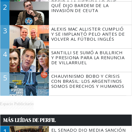
DECIR A LA JUSTICIA LO QUE
2
QUÉ DIJO BARDEM DE LA
TIENE QUE HACER"
INVASIÓN DE CEUTA
3
ALEXIS MAC ALLISTER CUMPLIÓ
Y SE IMPLANTÓ PELO ANTES DE
VOLVER AL FÚTBOL INGLÉS
4
SANTILLI SE SUMÓ A BULLRICH
Y PRESIONA PARA LA RENUNCIA
DE VILLARRUEL
5
CHAUVINISMO BOBO Y CRISIS
CON BRASIL: LOS ARGENTINOS
SOMOS DERECHOS Y HUMANOS
Espacio Publicitario
MÁS LEÍDAS DE PERFIL
1
EL SENADO DIO MEDIA SANCIÓN