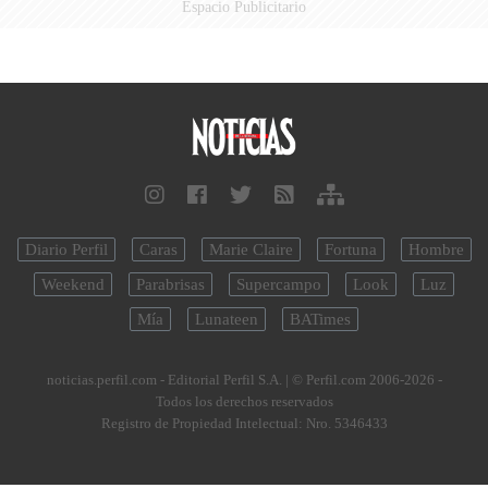
Espacio Publicitario
Diario Perfil
Caras
Marie Claire
Fortuna
Hombre
Weekend
Parabrisas
Supercampo
Look
Luz
Mía
Lunateen
BATimes
noticias.perfil.com - Editorial Perfil S.A.
| © Perfil.com 2006-2026 -
Todos los derechos reservados
Registro de Propiedad Intelectual: Nro. 5346433