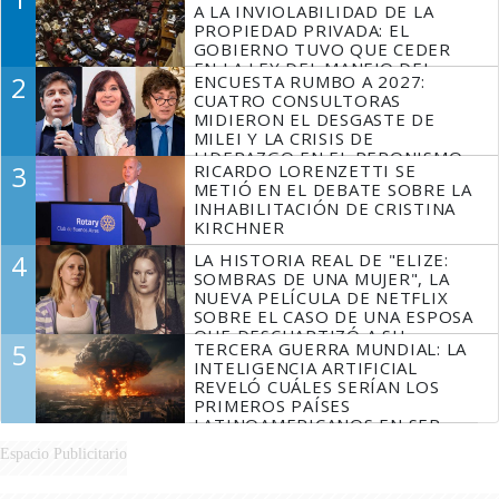
A LA INVIOLABILIDAD DE LA
PROPIEDAD PRIVADA: EL
GOBIERNO TUVO QUE CEDER
EN LA LEY DEL MANEJO DEL
2
ENCUESTA RUMBO A 2027:
FUEGO
CUATRO CONSULTORAS
MIDIERON EL DESGASTE DE
MILEI Y LA CRISIS DE
LIDERAZGO EN EL PERONISMO
3
RICARDO LORENZETTI SE
METIÓ EN EL DEBATE SOBRE LA
INHABILITACIÓN DE CRISTINA
KIRCHNER
4
LA HISTORIA REAL DE "ELIZE:
SOMBRAS DE UNA MUJER", LA
NUEVA PELÍCULA DE NETFLIX
SOBRE EL CASO DE UNA ESPOSA
QUE DESCUARTIZÓ A SU
5
TERCERA GUERRA MUNDIAL: LA
MARIDO
INTELIGENCIA ARTIFICIAL
REVELÓ CUÁLES SERÍAN LOS
PRIMEROS PAÍSES
LATINOAMERICANOS EN SER
DERROTADOS
Espacio Publicitario