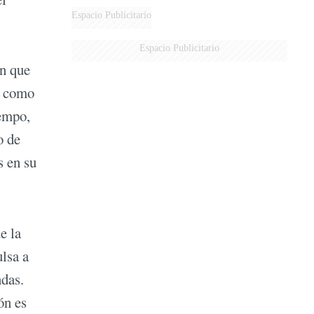
Espacio Publicitario
Espacio Publicitario
an que
os como
iempo,
o de
s en su
e la
lsa a
ndas.
ón es