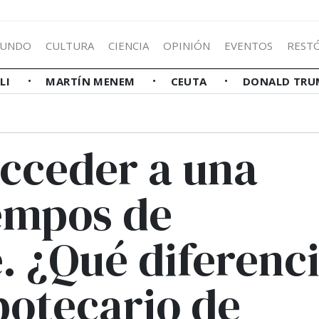
UNDO
CULTURA
CIENCIA
OPINIÓN
EVENTOS
REST
LLI
MARTÍN MENEM
CEUTA
DONALD TRU
acceder a una
iempos de
. ¿Qué diferenc
potecario de