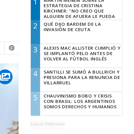
1
MARTÍN MENEM SOBRE LA
ESTRATEGIA DE CRISTINA
KIRCHNER: "NO CREO QUE
ALGUIEN DE AFUERA LE PUEDA
DECIR A LA JUSTICIA LO QUE
2
QUÉ DIJO BARDEM DE LA
TIENE QUE HACER"
INVASIÓN DE CEUTA
3
ALEXIS MAC ALLISTER CUMPLIÓ Y
SE IMPLANTÓ PELO ANTES DE
VOLVER AL FÚTBOL INGLÉS
4
SANTILLI SE SUMÓ A BULLRICH Y
PRESIONA PARA LA RENUNCIA DE
VILLARRUEL
5
CHAUVINISMO BOBO Y CRISIS
CON BRASIL: LOS ARGENTINOS
SOMOS DERECHOS Y HUMANOS
Espacio Publicitario