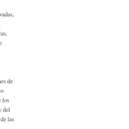
vadas,
a
cas,
e
nes de
to
 los
y del
 de las