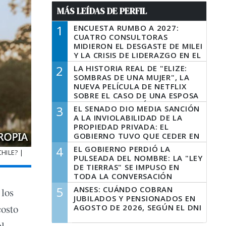
MÁS LEÍDAS DE PERFIL
1
ENCUESTA RUMBO A 2027:
CUATRO CONSULTORAS
MIDIERON EL DESGASTE DE MILEI
Y LA CRISIS DE LIDERAZGO EN EL
PERONISMO
2
LA HISTORIA REAL DE "ELIZE:
SOMBRAS DE UNA MUJER", LA
NUEVA PELÍCULA DE NETFLIX
SOBRE EL CASO DE UNA ESPOSA
QUE DESCUARTIZÓ A SU
3
EL SENADO DIO MEDIA SANCIÓN
MARIDO
A LA INVIOLABILIDAD DE LA
PROPIEDAD PRIVADA: EL
GOBIERNO TUVO QUE CEDER EN
LA LEY DEL MANEJO DEL FUEGO
4
EL GOBIERNO PERDIÓ LA
HILE? |
PULSEADA DEL NOMBRE: LA "LEY
DE TIERRAS" SE IMPUSO EN
TODA LA CONVERSACIÓN
DIGITAL
5
ANSES: CUÁNDO COBRAN
 los
JUBILADOS Y PENSIONADOS EN
costo
AGOSTO DE 2026, SEGÚN EL DNI
el