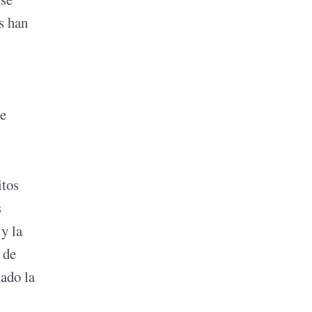
s han
de
itos
s
y la
 de
tado la