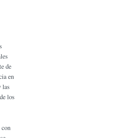
s
ales
te de
cia en
 las
de los
 con
 se