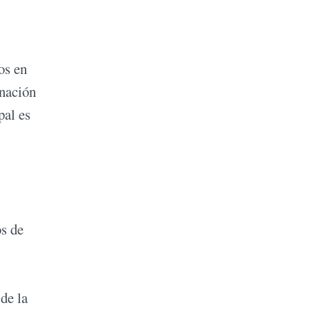
os en
inación
pal es
os de
de la