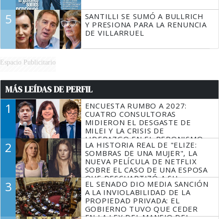
5
SANTILLI SE SUMÓ A BULLRICH
Y PRESIONA PARA LA RENUNCIA
DE VILLARRUEL
Espacio Publicitario
MÁS LEÍDAS DE PERFIL
1
ENCUESTA RUMBO A 2027:
CUATRO CONSULTORAS
MIDIERON EL DESGASTE DE
MILEI Y LA CRISIS DE
LIDERAZGO EN EL PERONISMO
2
LA HISTORIA REAL DE "ELIZE:
SOMBRAS DE UNA MUJER", LA
NUEVA PELÍCULA DE NETFLIX
SOBRE EL CASO DE UNA ESPOSA
QUE DESCUARTIZÓ A SU
3
EL SENADO DIO MEDIA SANCIÓN
MARIDO
A LA INVIOLABILIDAD DE LA
PROPIEDAD PRIVADA: EL
GOBIERNO TUVO QUE CEDER
EN LA LEY DEL MANEJO DEL