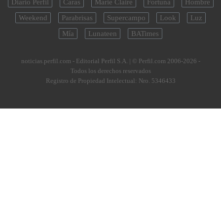
Diario Perfil
Caras
Marie Claire
Fortuna
Hombre
Weekend
Parabrisas
Supercampo
Look
Luz
Mía
Lunateen
BATimes
noticias.perfil.com - Editorial Perfil S.A.
| © Perfil.com 2006-2026 -
Todos los derechos reservados
Registro de Propiedad Intelectual: Nro. 5346433