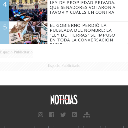
4
LEY DE PROPIEDAD PRIVADA:
FUEGO
QUÉ SENADORES VOTARON A
FAVOR Y CUÁLES EN CONTRA
5
EL GOBIERNO PERDIÓ LA
PULSEADA DEL NOMBRE: LA
"LEY DE TIERRAS" SE IMPUSO
EN TODA LA CONVERSACIÓN
DIGITAL
Espacio Publicitario
Espacio Publicitario