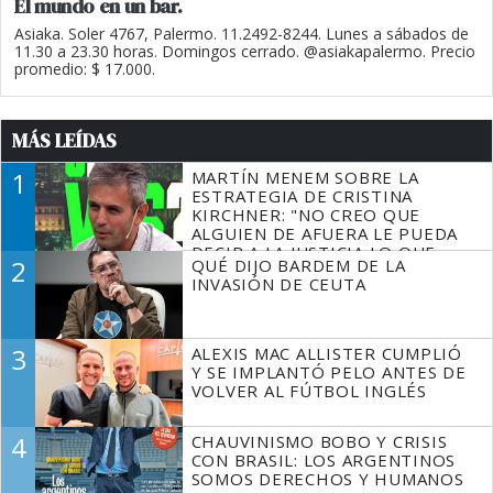
El mundo en un bar.
Asiaka. Soler 4767, Palermo. 11.2492-8244. Lunes a sábados de
11.30 a 23.30 horas. Domingos cerrado. @asiakapalermo. Precio
promedio: $ 17.000.
MÁS LEÍDAS
1
MARTÍN MENEM SOBRE LA
ESTRATEGIA DE CRISTINA
KIRCHNER: "NO CREO QUE
ALGUIEN DE AFUERA LE PUEDA
DECIR A LA JUSTICIA LO QUE
2
QUÉ DIJO BARDEM DE LA
TIENE QUE HACER"
INVASIÓN DE CEUTA
3
ALEXIS MAC ALLISTER CUMPLIÓ
Y SE IMPLANTÓ PELO ANTES DE
VOLVER AL FÚTBOL INGLÉS
4
CHAUVINISMO BOBO Y CRISIS
CON BRASIL: LOS ARGENTINOS
SOMOS DERECHOS Y HUMANOS