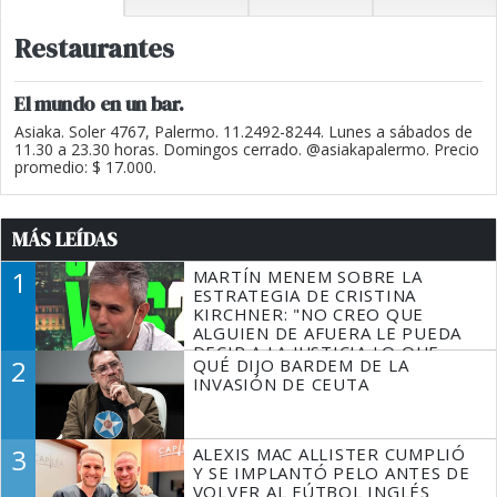
Restaurantes
El mundo en un bar.
Asiaka. Soler 4767, Palermo. 11.2492-8244. Lunes a sábados de
11.30 a 23.30 horas. Domingos cerrado. @asiakapalermo. Precio
promedio: $ 17.000.
MÁS LEÍDAS
1
MARTÍN MENEM SOBRE LA
ESTRATEGIA DE CRISTINA
KIRCHNER: "NO CREO QUE
ALGUIEN DE AFUERA LE PUEDA
DECIR A LA JUSTICIA LO QUE
2
QUÉ DIJO BARDEM DE LA
TIENE QUE HACER"
INVASIÓN DE CEUTA
3
ALEXIS MAC ALLISTER CUMPLIÓ
Y SE IMPLANTÓ PELO ANTES DE
VOLVER AL FÚTBOL INGLÉS