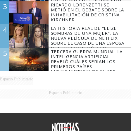
LIDERAZGO EN EL PERONISMO
3
RICARDO LORENZETTI SE
METIÓ EN EL DEBATE SOBRE LA
INHABILITACIÓN DE CRISTINA
KIRCHNER
4
LA HISTORIA REAL DE "ELIZE:
SOMBRAS DE UNA MUJER", LA
NUEVA PELÍCULA DE NETFLIX
SOBRE EL CASO DE UNA ESPOSA
QUE DESCUARTIZÓ A SU
5
TERCERA GUERRA MUNDIAL: LA
MARIDO
INTELIGENCIA ARTIFICIAL
REVELÓ CUÁLES SERÍAN LOS
PRIMEROS PAÍSES
LATINOAMERICANOS EN SER
DERROTADOS
Espacio Publicitario
Espacio Publicitario