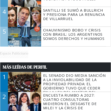
4
SANTILLI SE SUMÓ A BULLRICH
Y PRESIONA PARA LA RENUNCIA
DE VILLARRUEL
5
CHAUVINISMO BOBO Y CRISIS
CON BRASIL: LOS ARGENTINOS
SOMOS DERECHOS Y HUMANOS
Espacio Publicitario
MÁS LEÍDAS DE PERFIL
1
EL SENADO DIO MEDIA SANCIÓN
A LA INVIOLABILIDAD DE LA
PROPIEDAD PRIVADA: EL
GOBIERNO TUVO QUE CEDER
EN LA LEY DEL MANEJO DEL
2
ENCUESTA RUMBO A 2027:
FUEGO
CUATRO CONSULTORAS
MIDIERON EL DESGASTE DE
MILEI Y LA CRISIS DE