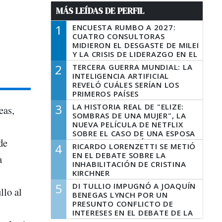
MÁS LEÍDAS DE PERFIL
1
ENCUESTA RUMBO A 2027:
CUATRO CONSULTORAS
MIDIERON EL DESGASTE DE MILEI
Y LA CRISIS DE LIDERAZGO EN EL
PERONISMO
2
TERCERA GUERRA MUNDIAL: LA
INTELIGENCIA ARTIFICIAL
REVELÓ CUÁLES SERÍAN LOS
PRIMEROS PAÍSES
LATINOAMERICANOS EN SER
3
LA HISTORIA REAL DE "ELIZE:
eas,
DERROTADOS
SOMBRAS DE UNA MUJER", LA
NUEVA PELÍCULA DE NETFLIX
SOBRE EL CASO DE UNA ESPOSA
de
QUE DESCUARTIZÓ A SU
4
RICARDO LORENZETTI SE METIÓ
MARIDO
EN EL DEBATE SOBRE LA
a
INHABILITACIÓN DE CRISTINA
KIRCHNER
5
DI TULLIO IMPUGNÓ A JOAQUÍN
llo al
BENEGAS LYNCH POR UN
PRESUNTO CONFLICTO DE
INTERESES EN EL DEBATE DE LA
LEY DE TIERRAS