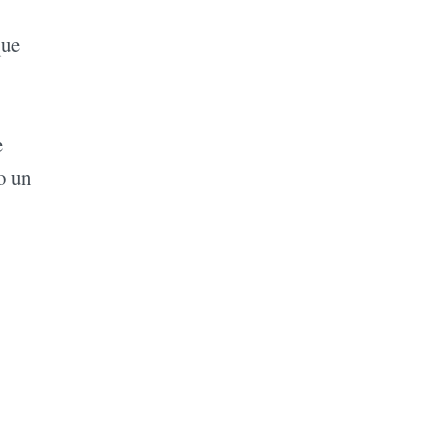
que
e
o un