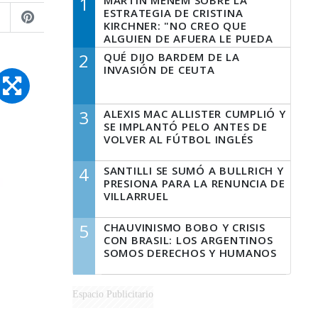
1
MARTÍN MENEM SOBRE LA
ESTRATEGIA DE CRISTINA
KIRCHNER: "NO CREO QUE
ALGUIEN DE AFUERA LE PUEDA
DECIR A LA JUSTICIA LO QUE
2
QUÉ DIJO BARDEM DE LA
TIENE QUE HACER"
INVASIÓN DE CEUTA
3
ALEXIS MAC ALLISTER CUMPLIÓ Y
SE IMPLANTÓ PELO ANTES DE
VOLVER AL FÚTBOL INGLÉS
4
SANTILLI SE SUMÓ A BULLRICH Y
PRESIONA PARA LA RENUNCIA DE
VILLARRUEL
5
CHAUVINISMO BOBO Y CRISIS
CON BRASIL: LOS ARGENTINOS
SOMOS DERECHOS Y HUMANOS
Espacio Publicitario