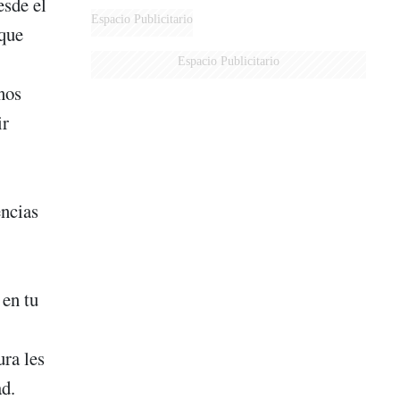
esde el
Espacio Publicitario
 que
Espacio Publicitario
nos
ir
encias
 en tu
ura les
ad.