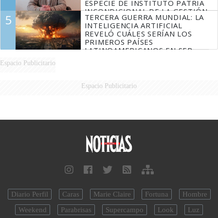
ESPECIE DE INSTITUTO PATRIA
INCONDICIONAL DE LA GESTIÓN
5
TERCERA GUERRA MUNDIAL: LA
DE MILEI"
INTELIGENCIA ARTIFICIAL
REVELÓ CUÁLES SERÍAN LOS
PRIMEROS PAÍSES
LATINOAMERICANOS EN SER
DERROTADOS
Espacio Publicitario
Espacio Publicitario
Diario Perfil
Caras
Marie Claire
Fortuna
Hombre
Weekend
Parabrisas
Supercampo
Look
Luz