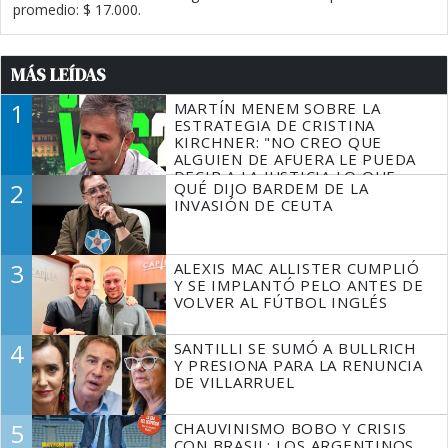
promedio: $ 17.000.
MÁS LEÍDAS
1
MARTÍN MENEM SOBRE LA
ESTRATEGIA DE CRISTINA
KIRCHNER: "NO CREO QUE
ALGUIEN DE AFUERA LE PUEDA
DECIR A LA JUSTICIA LO QUE
2
QUÉ DIJO BARDEM DE LA
TIENE QUE HACER"
INVASIÓN DE CEUTA
3
ALEXIS MAC ALLISTER CUMPLIÓ
Y SE IMPLANTÓ PELO ANTES DE
VOLVER AL FÚTBOL INGLÉS
4
SANTILLI SE SUMÓ A BULLRICH
Y PRESIONA PARA LA RENUNCIA
DE VILLARRUEL
5
CHAUVINISMO BOBO Y CRISIS
CON BRASIL: LOS ARGENTINOS