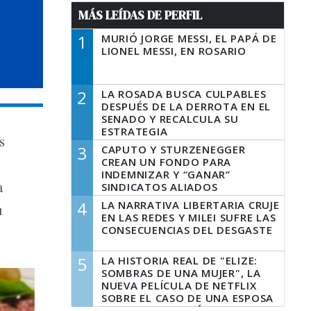
MÁS LEÍDAS DE PERFIL
1
MURIÓ JORGE MESSI, EL PAPÁ DE
LIONEL MESSI, EN ROSARIO
2
LA ROSADA BUSCA CULPABLES
DESPUÉS DE LA DERROTA EN EL
SENADO Y RECALCULA SU
ESTRATEGIA
s
3
CAPUTO Y STURZENEGGER
CREAN UN FONDO PARA
INDEMNIZAR Y “GANAR”
a
SINDICATOS ALIADOS
4
LA NARRATIVA LIBERTARIA CRUJE
u
EN LAS REDES Y MILEI SUFRE LAS
CONSECUENCIAS DEL DESGASTE
5
LA HISTORIA REAL DE "ELIZE:
SOMBRAS DE UNA MUJER", LA
NUEVA PELÍCULA DE NETFLIX
SOBRE EL CASO DE UNA ESPOSA
QUE DESCUARTIZÓ A SU