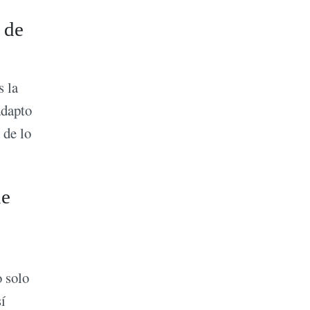
s de
s la
adapto
 de lo
ue
 solo
í