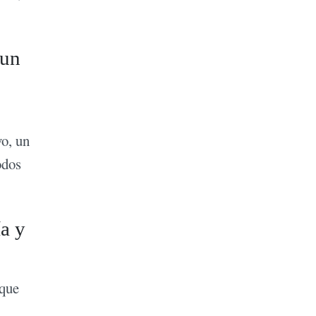
 un
vo, un
odos
ía y
 que