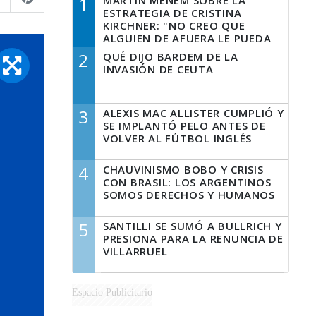
1
MARTÍN MENEM SOBRE LA
ESTRATEGIA DE CRISTINA
KIRCHNER: "NO CREO QUE
ALGUIEN DE AFUERA LE PUEDA
DECIR A LA JUSTICIA LO QUE
2
QUÉ DIJO BARDEM DE LA
TIENE QUE HACER"
INVASIÓN DE CEUTA
3
ALEXIS MAC ALLISTER CUMPLIÓ Y
SE IMPLANTÓ PELO ANTES DE
VOLVER AL FÚTBOL INGLÉS
4
CHAUVINISMO BOBO Y CRISIS
CON BRASIL: LOS ARGENTINOS
SOMOS DERECHOS Y HUMANOS
5
SANTILLI SE SUMÓ A BULLRICH Y
PRESIONA PARA LA RENUNCIA DE
VILLARRUEL
Espacio Publicitario