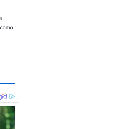
s
a como