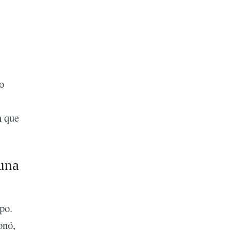
o
n que
 una
po.
onó,