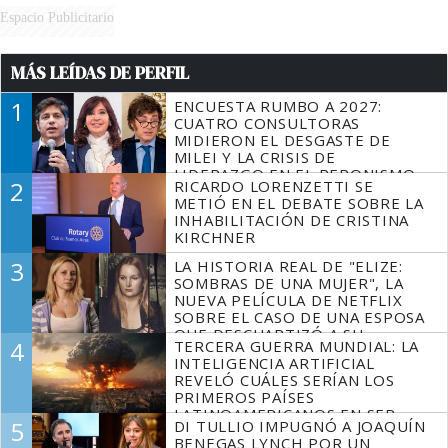
Espacio Publicitario
MÁS LEÍDAS DE PERFIL
1
ENCUESTA RUMBO A 2027:
CUATRO CONSULTORAS
MIDIERON EL DESGASTE DE
MILEI Y LA CRISIS DE
LIDERAZGO EN EL PERONISMO
2
RICARDO LORENZETTI SE
METIÓ EN EL DEBATE SOBRE LA
INHABILITACIÓN DE CRISTINA
KIRCHNER
3
LA HISTORIA REAL DE "ELIZE:
SOMBRAS DE UNA MUJER", LA
NUEVA PELÍCULA DE NETFLIX
SOBRE EL CASO DE UNA ESPOSA
QUE DESCUARTIZÓ A SU
4
TERCERA GUERRA MUNDIAL: LA
MARIDO
INTELIGENCIA ARTIFICIAL
REVELÓ CUÁLES SERÍAN LOS
PRIMEROS PAÍSES
LATINOAMERICANOS EN SER
5
DI TULLIO IMPUGNÓ A JOAQUÍN
DERROTADOS
BENEGAS LYNCH POR UN