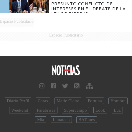
PRESUNTO CONFLICTO DE
INTERESES EN EL DEBATE DE LA
LEY DE TIERRAS
Espacio Publicitario
Espacio Publicitario
Diario Perfil
Caras
Marie Claire
Fortuna
Hombre
Weekend
Parabrisas
Supercampo
Look
Luz
Mía
Lunateen
BATimes