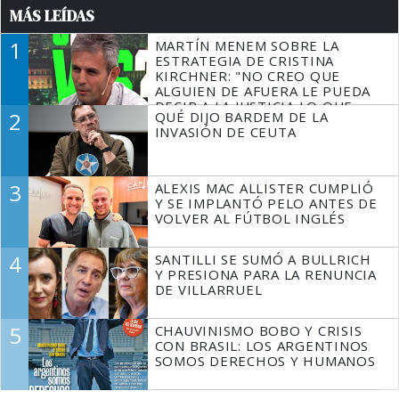
MÁS LEÍDAS
1
MARTÍN MENEM SOBRE LA
ESTRATEGIA DE CRISTINA
KIRCHNER: "NO CREO QUE
ALGUIEN DE AFUERA LE PUEDA
DECIR A LA JUSTICIA LO QUE
2
QUÉ DIJO BARDEM DE LA
TIENE QUE HACER"
INVASIÓN DE CEUTA
3
ALEXIS MAC ALLISTER CUMPLIÓ
Y SE IMPLANTÓ PELO ANTES DE
VOLVER AL FÚTBOL INGLÉS
4
SANTILLI SE SUMÓ A BULLRICH
Y PRESIONA PARA LA RENUNCIA
DE VILLARRUEL
5
CHAUVINISMO BOBO Y CRISIS
CON BRASIL: LOS ARGENTINOS
SOMOS DERECHOS Y HUMANOS