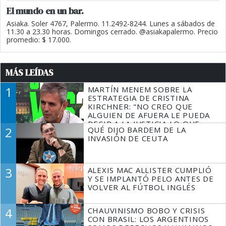
El mundo en un bar.
Asiaka. Soler 4767, Palermo. 11.2492-8244. Lunes a sábados de
11.30 a 23.30 horas. Domingos cerrado. @asiakapalermo. Precio
promedio: $ 17.000.
MÁS LEÍDAS
1
MARTÍN MENEM SOBRE LA
ESTRATEGIA DE CRISTINA
KIRCHNER: "NO CREO QUE
ALGUIEN DE AFUERA LE PUEDA
DECIR A LA JUSTICIA LO QUE
2
QUÉ DIJO BARDEM DE LA
TIENE QUE HACER"
INVASIÓN DE CEUTA
3
ALEXIS MAC ALLISTER CUMPLIÓ
Y SE IMPLANTÓ PELO ANTES DE
VOLVER AL FÚTBOL INGLÉS
4
CHAUVINISMO BOBO Y CRISIS
CON BRASIL: LOS ARGENTINOS