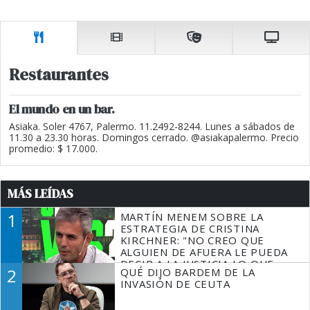
Restaurantes
El mundo en un bar.
Asiaka. Soler 4767, Palermo. 11.2492-8244. Lunes a sábados de
11.30 a 23.30 horas. Domingos cerrado. @asiakapalermo. Precio
promedio: $ 17.000.
MÁS LEÍDAS
1
MARTÍN MENEM SOBRE LA
ESTRATEGIA DE CRISTINA
KIRCHNER: "NO CREO QUE
ALGUIEN DE AFUERA LE PUEDA
DECIR A LA JUSTICIA LO QUE
2
QUÉ DIJO BARDEM DE LA
TIENE QUE HACER"
INVASIÓN DE CEUTA