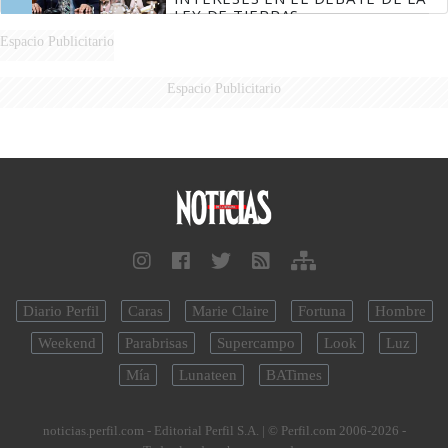
LEY DE TIERRAS
Espacio Publicitario
Espacio Publicitario
Diario Perfil
Caras
Marie Claire
Fortuna
Hombre
Weekend
Parabrisas
Supercampo
Look
Luz
Mía
Lunateen
BATimes
noticias.perfil.com - Editorial Perfil S.A.
| © Perfil.com 2006-2026 -