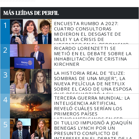
MÁS LEÍDAS DE PERFIL
1
ENCUESTA RUMBO A 2027:
CUATRO CONSULTORAS
MIDIERON EL DESGASTE DE
MILEI Y LA CRISIS DE
LIDERAZGO EN EL PERONISMO
2
RICARDO LORENZETTI SE
METIÓ EN EL DEBATE SOBRE LA
INHABILITACIÓN DE CRISTINA
KIRCHNER
3
LA HISTORIA REAL DE "ELIZE:
SOMBRAS DE UNA MUJER", LA
NUEVA PELÍCULA DE NETFLIX
SOBRE EL CASO DE UNA ESPOSA
QUE DESCUARTIZÓ A SU
4
TERCERA GUERRA MUNDIAL: LA
MARIDO
INTELIGENCIA ARTIFICIAL
REVELÓ CUÁLES SERÍAN LOS
PRIMEROS PAÍSES
LATINOAMERICANOS EN SER
5
DI TULLIO IMPUGNÓ A JOAQUÍN
DERROTADOS
BENEGAS LYNCH POR UN
PRESUNTO CONFLICTO DE
INTERESES EN EL DEBATE DE LA