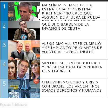
1
MARTÍN MENEM SOBRE LA
ESTRATEGIA DE CRISTINA
KIRCHNER: "NO CREO QUE
ALGUIEN DE AFUERA LE PUEDA
DECIR A LA JUSTICIA LO QUE
2
QUÉ DIJO BARDEM DE LA
TIENE QUE HACER"
INVASIÓN DE CEUTA
3
ALEXIS MAC ALLISTER CUMPLIÓ
Y SE IMPLANTÓ PELO ANTES DE
VOLVER AL FÚTBOL INGLÉS
4
SANTILLI SE SUMÓ A BULLRICH
Y PRESIONA PARA LA RENUNCIA
DE VILLARRUEL
5
CHAUVINISMO BOBO Y CRISIS
CON BRASIL: LOS ARGENTINOS
SOMOS DERECHOS Y HUMANOS
Espacio Publicitario