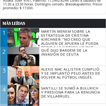
Asiaka. Soler 4767, Palermo. 11.2492-8244. Lunes a sábados de
11.30 a 23.30 horas. Domingos cerrado. @asiakapalermo. Precio
promedio: $ 17.000.
MÁS LEÍDAS
1
MARTÍN MENEM SOBRE LA
ESTRATEGIA DE CRISTINA
KIRCHNER: "NO CREO QUE
ALGUIEN DE AFUERA LE PUEDA
DECIR A LA JUSTICIA LO QUE
2
QUÉ DIJO BARDEM DE LA
TIENE QUE HACER"
INVASIÓN DE CEUTA
3
ALEXIS MAC ALLISTER CUMPLIÓ
Y SE IMPLANTÓ PELO ANTES DE
VOLVER AL FÚTBOL INGLÉS
4
SANTILLI SE SUMÓ A BULLRICH
Y PRESIONA PARA LA RENUNCIA
DE VILLARRUEL