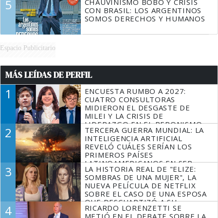
5
CHAUVINISMO BOBO Y CRISIS
CON BRASIL: LOS ARGENTINOS
SOMOS DERECHOS Y HUMANOS
Espacio Publicitario
MÁS LEÍDAS DE PERFIL
1
ENCUESTA RUMBO A 2027:
CUATRO CONSULTORAS
MIDIERON EL DESGASTE DE
MILEI Y LA CRISIS DE
LIDERAZGO EN EL PERONISMO
2
TERCERA GUERRA MUNDIAL: LA
INTELIGENCIA ARTIFICIAL
REVELÓ CUÁLES SERÍAN LOS
PRIMEROS PAÍSES
LATINOAMERICANOS EN SER
3
LA HISTORIA REAL DE "ELIZE:
DERROTADOS
SOMBRAS DE UNA MUJER", LA
NUEVA PELÍCULA DE NETFLIX
SOBRE EL CASO DE UNA ESPOSA
QUE DESCUARTIZÓ A SU
4
RICARDO LORENZETTI SE
MARIDO
METIÓ EN EL DEBATE SOBRE LA