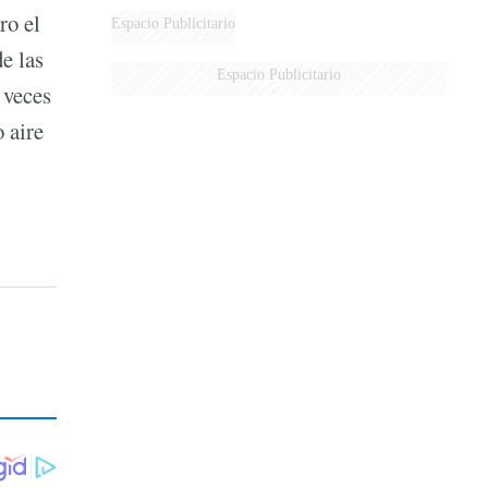
ro el
Espacio Publicitario
e las
Espacio Publicitario
 veces
 aire