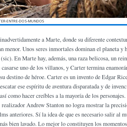
TER-ENTRE-DOS-MUNDOS
inadvertidamente a Marte, donde su diferente contextu
man menor. Unos seres inmortales dominan el planeta y 
 (sic). En Marte hay, además, una raza belicosa, un rei
re casarse uno de los villanos, y Carter termina enamorá
su destino de héroe. Carter es un invento de Edgar Ric
escatar ese espíritu de aventura disparatada y de invenc
así como hacer creíbles a la mayoría de los personajes.
el realizador Andrew Stanton no logra mostrar la precis
ms anteriores. Sí la idea de que es necesario salir al 
más bien lavado. Lo mejor lo constituyen los momentos