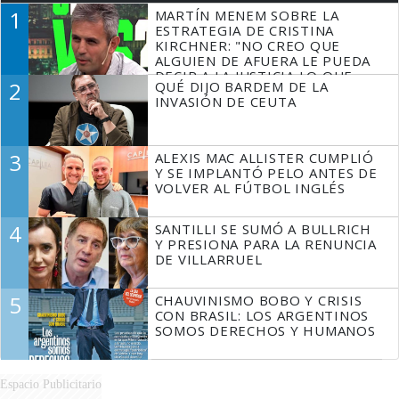
1
MARTÍN MENEM SOBRE LA
ESTRATEGIA DE CRISTINA
KIRCHNER: "NO CREO QUE
ALGUIEN DE AFUERA LE PUEDA
DECIR A LA JUSTICIA LO QUE
2
QUÉ DIJO BARDEM DE LA
TIENE QUE HACER"
INVASIÓN DE CEUTA
3
ALEXIS MAC ALLISTER CUMPLIÓ
Y SE IMPLANTÓ PELO ANTES DE
VOLVER AL FÚTBOL INGLÉS
4
SANTILLI SE SUMÓ A BULLRICH
Y PRESIONA PARA LA RENUNCIA
DE VILLARRUEL
5
CHAUVINISMO BOBO Y CRISIS
CON BRASIL: LOS ARGENTINOS
SOMOS DERECHOS Y HUMANOS
Espacio Publicitario