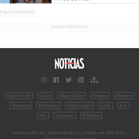
Espacio Publicitario
Espacio Publicitario
Diario Perfil
Caras
Marie Claire
Fortuna
Hombre
Weekend
Parabrisas
Supercampo
Look
Luz
Mía
Lunateen
BATimes
noticias.perfil.com - Editorial Perfil S.A.
| © Perfil.com 2006-2026 -
Todos los derechos reservados