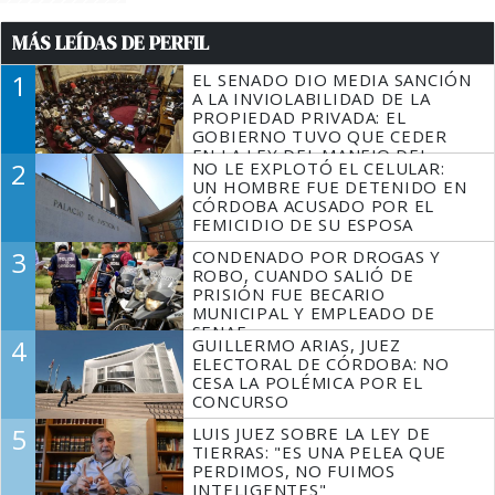
MÁS LEÍDAS DE PERFIL
1
EL SENADO DIO MEDIA SANCIÓN
A LA INVIOLABILIDAD DE LA
PROPIEDAD PRIVADA: EL
GOBIERNO TUVO QUE CEDER
EN LA LEY DEL MANEJO DEL
2
NO LE EXPLOTÓ EL CELULAR:
FUEGO
UN HOMBRE FUE DETENIDO EN
CÓRDOBA ACUSADO POR EL
FEMICIDIO DE SU ESPOSA
3
CONDENADO POR DROGAS Y
ROBO, CUANDO SALIÓ DE
PRISIÓN FUE BECARIO
MUNICIPAL Y EMPLEADO DE
SENAF
4
GUILLERMO ARIAS, JUEZ
ELECTORAL DE CÓRDOBA: NO
CESA LA POLÉMICA POR EL
CONCURSO
5
LUIS JUEZ SOBRE LA LEY DE
TIERRAS: "ES UNA PELEA QUE
PERDIMOS, NO FUIMOS
INTELIGENTES"