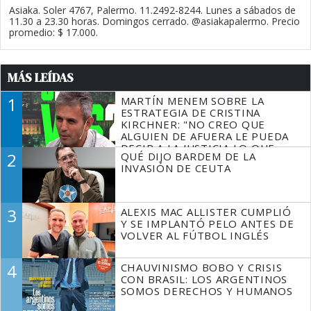
Asiaka. Soler 4767, Palermo. 11.2492-8244. Lunes a sábados de
11.30 a 23.30 horas. Domingos cerrado. @asiakapalermo. Precio
promedio: $ 17.000.
MÁS LEÍDAS
1
MARTÍN MENEM SOBRE LA
ESTRATEGIA DE CRISTINA
KIRCHNER: "NO CREO QUE
ALGUIEN DE AFUERA LE PUEDA
DECIR A LA JUSTICIA LO QUE
2
QUÉ DIJO BARDEM DE LA
TIENE QUE HACER"
INVASIÓN DE CEUTA
3
ALEXIS MAC ALLISTER CUMPLIÓ
Y SE IMPLANTÓ PELO ANTES DE
VOLVER AL FÚTBOL INGLÉS
4
CHAUVINISMO BOBO Y CRISIS
CON BRASIL: LOS ARGENTINOS
SOMOS DERECHOS Y HUMANOS