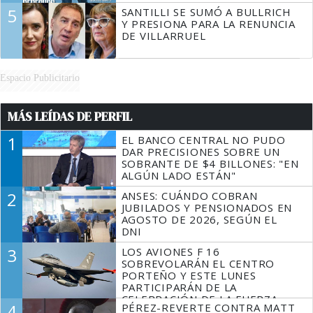
5
SANTILLI SE SUMÓ A BULLRICH
Y PRESIONA PARA LA RENUNCIA
DE VILLARRUEL
Espacio Publicitario
MÁS LEÍDAS DE PERFIL
1
EL BANCO CENTRAL NO PUDO
DAR PRECISIONES SOBRE UN
SOBRANTE DE $4 BILLONES: "EN
ALGÚN LADO ESTÁN"
2
ANSES: CUÁNDO COBRAN
JUBILADOS Y PENSIONADOS EN
AGOSTO DE 2026, SEGÚN EL
DNI
3
LOS AVIONES F 16
SOBREVOLARÁN EL CENTRO
PORTEÑO Y ESTE LUNES
PARTICIPARÁN DE LA
CELEBRACIÓN DE LA FUERZA
4
PÉREZ-REVERTE CONTRA MATT
AÉREA