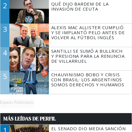
DECIR A LA JUSTICIA LO QUE
2
QUÉ DIJO BARDEM DE LA
TIENE QUE HACER"
INVASIÓN DE CEUTA
3
ALEXIS MAC ALLISTER CUMPLIÓ
Y SE IMPLANTÓ PELO ANTES DE
VOLVER AL FÚTBOL INGLÉS
4
SANTILLI SE SUMÓ A BULLRICH
Y PRESIONA PARA LA RENUNCIA
DE VILLARRUEL
5
CHAUVINISMO BOBO Y CRISIS
CON BRASIL: LOS ARGENTINOS
SOMOS DERECHOS Y HUMANOS
Espacio Publicitario
MÁS LEÍDAS DE PERFIL
1
EL SENADO DIO MEDIA SANCIÓN