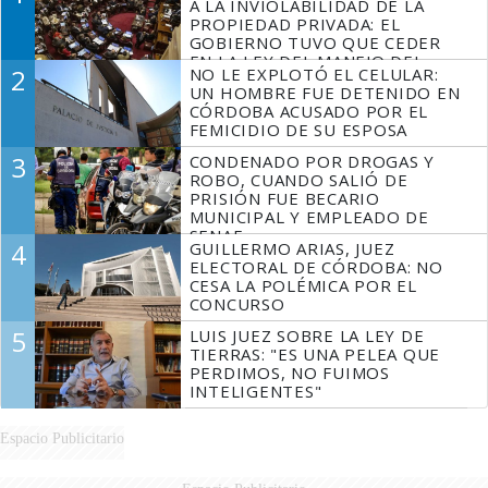
A LA INVIOLABILIDAD DE LA
PROPIEDAD PRIVADA: EL
GOBIERNO TUVO QUE CEDER
EN LA LEY DEL MANEJO DEL
2
NO LE EXPLOTÓ EL CELULAR:
FUEGO
UN HOMBRE FUE DETENIDO EN
CÓRDOBA ACUSADO POR EL
FEMICIDIO DE SU ESPOSA
3
CONDENADO POR DROGAS Y
ROBO, CUANDO SALIÓ DE
PRISIÓN FUE BECARIO
MUNICIPAL Y EMPLEADO DE
SENAF
4
GUILLERMO ARIAS, JUEZ
ELECTORAL DE CÓRDOBA: NO
CESA LA POLÉMICA POR EL
CONCURSO
5
LUIS JUEZ SOBRE LA LEY DE
TIERRAS: "ES UNA PELEA QUE
PERDIMOS, NO FUIMOS
INTELIGENTES"
Espacio Publicitario