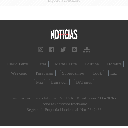
Espacio Publicitario
Diario Perfil
Caras
Marie Claire
Fortuna
Hombre
Weekend
Parabrisas
Supercampo
Look
Luz
Mía
Lunateen
BATimes
noticias.perfil.com - Editorial Perfil S.A.
| © Perfil.com 2006-2026 -
Todos los derechos reservados
Registro de Propiedad Intelectual: Nro. 5346433